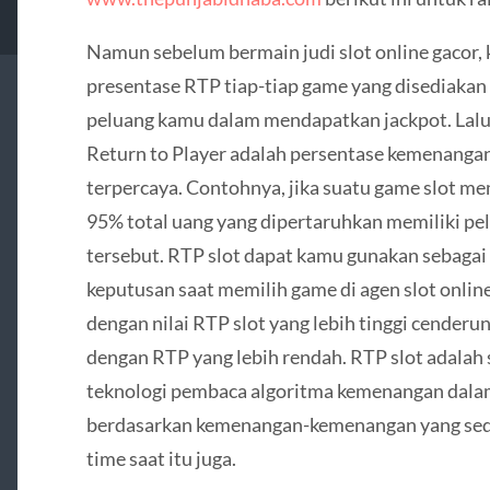
Namun sebelum bermain judi slot online gacor, 
presentase RTP tiap-tiap game yang disediakan 
peluang kamu dalam mendapatkan jackpot. Lalu a
Return to Player adalah persentase kemenangan 
terpercaya. Contohnya, jika suatu game slot memi
95% total uang yang dipertaruhkan memiliki p
tersebut. RTP slot dapat kamu gunakan sebag
keputusan saat memilih game di agen slot onl
dengan nilai RTP slot yang lebih tinggi cenderu
dengan RTP yang lebih rendah. RTP slot adalah
teknologi pembaca algoritma kemenangan dalam
berdasarkan kemenangan-kemenangan yang sedang
time saat itu juga.