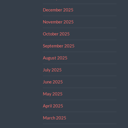
December 2025
November 2025
October 2025
September 2025
August 2025
July 2025
June 2025
May 2025
April 2025
March 2025