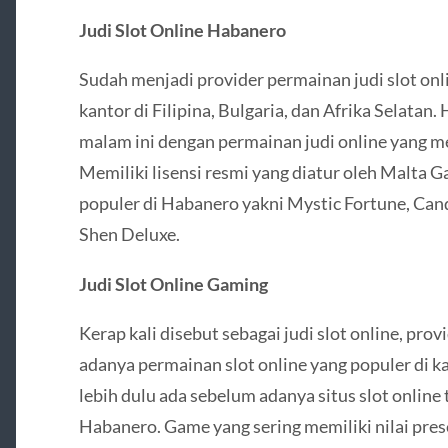
Judi Slot Online Habanero
Sudah menjadi provider permainan judi slot onl
kantor di Filipina, Bulgaria, dan Afrika Selatan
malam ini dengan permainan judi online yang mera
Memiliki lisensi resmi yang diatur oleh Malta G
populer di Habanero yakni Mystic Fortune, Can
Shen Deluxe.
Judi Slot Online Gaming
Kerap kali disebut sebagai judi slot online, prov
adanya permainan slot online yang populer di k
lebih dulu ada sebelum adanya situs slot online
Habanero. Game yang sering memiliki nilai pres