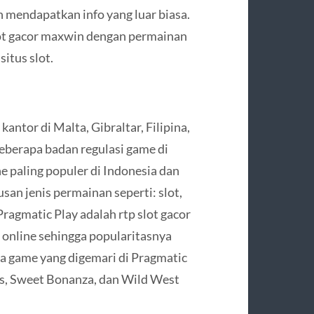
h mendapatkan info yang luar biasa.
ot gacor maxwin dengan permainan
itus slot.
antor di Malta, Gibraltar, Filipina,
 beberapa badan regulasi game di
ne paling populer di Indonesia dan
san jenis permainan seperti: slot,
 Pragmatic Play adalah rtp slot gacor
 online sehingga popularitasnya
pa game yang digemari di Pragmatic
ss, Sweet Bonanza, dan Wild West