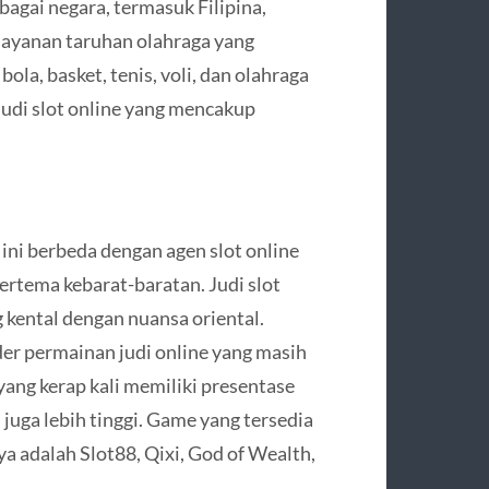
bagai negara, termasuk Filipina,
layanan taruhan olahraga yang
ola, basket, tenis, voli, dan olahraga
judi slot online yang mencakup
 ini berbeda dengan agen slot online
rtema kebarat-baratan. Judi slot
 kental dengan nuansa oriental.
er permainan judi online yang masih
 yang kerap kali memiliki presentase
uga lebih tinggi. Game yang tersedia
a adalah Slot88, Qixi, God of Wealth,