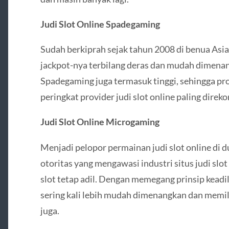
Judi Slot Online Spadegaming
Sudah berkiprah sejak tahun 2008 di benua Asia
jackpot-nya terbilang deras dan mudah dimenan
Spadegaming juga termasuk tinggi, sehingga pro
peringkat provider judi slot online paling dire
Judi Slot Online Microgaming
Menjadi pelopor permainan judi slot online di d
otoritas yang mengawasi industri situs judi slo
slot tetap adil. Dengan memegang prinsip kead
sering kali lebih mudah dimenangkan dan memilik
juga.