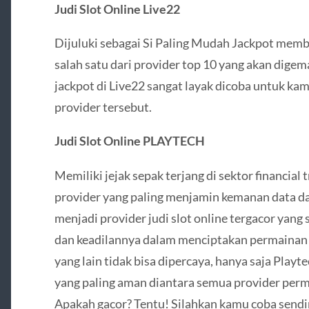
Judi Slot Online Live22
Dijuluki sebagai Si Paling Mudah Jackpot memb
salah satu dari provider top 10 yang akan digem
jackpot di Live22 sangat layak dicoba untuk kam
provider tersebut.
Judi Slot Online PLAYTECH
Memiliki jejak sepak terjang di sektor financia
provider yang paling menjamin kemanan data d
menjadi provider judi slot online tergacor yang
dan keadilannya dalam menciptakan permainan 
yang lain tidak bisa dipercaya, hanya saja Play
yang paling aman diantara semua provider perma
Apakah gacor? Tentu! Silahkan kamu coba sendir