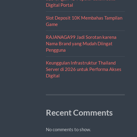
Digital Portal
Slot Deposit 10K Membahas Tampilan
Game
RAJANAGA99 Jadi Sorotan karena
Nama Brand yang Mudah Diingat
Pengguna
Keunggulan Infrastruktur Thailand
Server di 2026 untuk Performa Akses
Digital
Recent Comments
No comments to show.