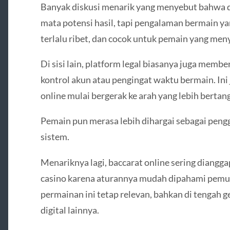
Banyak diskusi menarik yang menyebut bahwa d
mata potensi hasil, tapi pengalaman bermain ya
terlalu ribet, dan cocok untuk pemain yang meny
Di sisi lain, platform legal biasanya juga member
kontrol akun atau pengingat waktu bermain. Ini 
online mulai bergerak ke arah yang lebih berta
Pemain pun merasa lebih dihargai sebagai peng
sistem.
Menariknya lagi, baccarat online sering diangga
casino karena aturannya mudah dipahami pemula
permainan ini tetap relevan, bahkan di tengah 
digital lainnya.