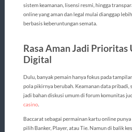
sistem keamanan, lisensi resmi, hingga transpar
online yang aman dan legal mulai dianggap leb
berbasis keberuntungan semata.
Rasa Aman Jadi Priorita
Digital
Dulu, banyak pemain hanya fokus pada tampilan
pola pikirnya berubah. Keamanan data pribadi, s
jadi bahan diskusi umum di forum komunitas jud
casino
.
Baccarat sebagai permainan kartu online punya
pilih Banker, Player, atau Tie. Namun di balik k