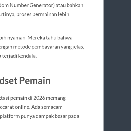
andom Number Generator) atau bahkan
Artinya, proses permainan lebih
ebih nyaman. Mereka tahu bahwa
dengan metode pembayaran yang jelas,
 terjadi kendala.
dset Pemain
ektasi pemain di 2026 memang
baccarat online. Ada semacam
i platform punya dampak besar pada