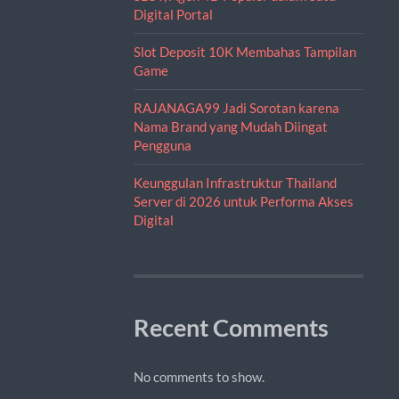
Digital Portal
Slot Deposit 10K Membahas Tampilan
Game
RAJANAGA99 Jadi Sorotan karena
Nama Brand yang Mudah Diingat
Pengguna
Keunggulan Infrastruktur Thailand
Server di 2026 untuk Performa Akses
Digital
Recent Comments
No comments to show.