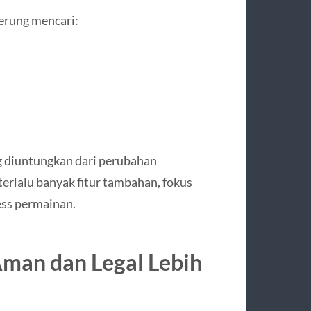
derung mencari:
 diuntungkan dari perubahan
terlalu banyak fitur tambahan, fokus
ness permainan.
man dan Legal Lebih