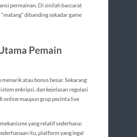
ansi permainan. Di sinilah baccarat
ih “matang” dibanding sekadar game
s Utama Pemain
 menarik atau bonus besar. Sekarang
istem enkripsi, dan kejelasan regulasi
i online maupun grup pecinta live
 mekanisme yang relatif sederhana:
esederhanaan itu, platform yang legal