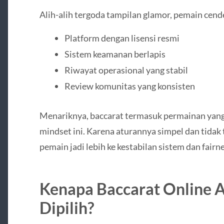
Alih-alih tergoda tampilan glamor, pemain cen
Platform dengan lisensi resmi
Sistem keamanan berlapis
Riwayat operasional yang stabil
Review komunitas yang konsisten
Menariknya, baccarat termasuk permainan yang
mindset ini. Karena aturannya simpel dan tidak 
pemain jadi lebih ke kestabilan sistem dan fair
Kenapa Baccarat Online A
Dipilih?