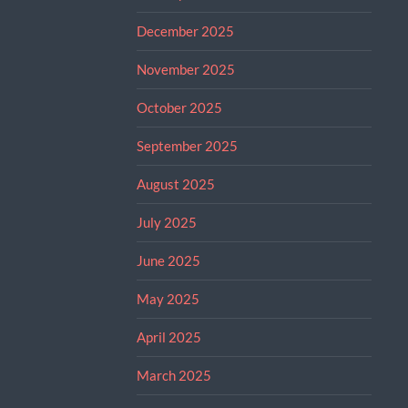
December 2025
November 2025
October 2025
September 2025
August 2025
July 2025
June 2025
May 2025
April 2025
March 2025