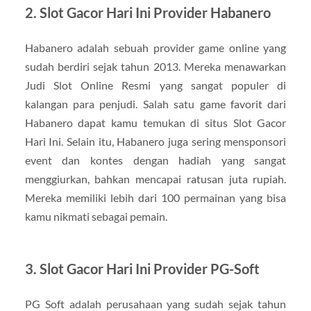
2. Slot Gacor Hari Ini Provider Habanero
Habanero adalah sebuah provider game online yang
sudah berdiri sejak tahun 2013. Mereka menawarkan
Judi Slot Online Resmi yang sangat populer di
kalangan para penjudi. Salah satu game favorit dari
Habanero dapat kamu temukan di situs Slot Gacor
Hari Ini. Selain itu, Habanero juga sering mensponsori
event dan kontes dengan hadiah yang sangat
menggiurkan, bahkan mencapai ratusan juta rupiah.
Mereka memiliki lebih dari 100 permainan yang bisa
kamu nikmati sebagai pemain.
3. Slot Gacor Hari Ini Provider PG-Soft
PG Soft adalah perusahaan yang sudah sejak tahun