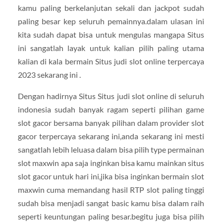
kamu paling berkelanjutan sekali dan jackpot sudah
paling besar kep seluruh pemainnya.dalam ulasan ini
kita sudah dapat bisa untuk mengulas mangapa Situs
ini sangatlah layak untuk kalian pilih paling utama
kalian di kala bermain Situs judi slot online terpercaya
2023 sekarang ini .
Dengan hadirnya Situs Situs judi slot online di seluruh
indonesia sudah banyak ragam seperti pilihan game
slot gacor bersama banyak pilihan dalam provider slot
gacor terpercaya sekarang ini,anda sekarang ini mesti
sangatlah lebih leluasa dalam bisa pilih type permainan
slot maxwin apa saja inginkan bisa kamu mainkan situs
slot gacor untuk hari ini,jika bisa inginkan bermain slot
maxwin cuma memandang hasil RTP slot paling tinggi
sudah bisa menjadi sangat basic kamu bisa dalam raih
seperti keuntungan paling besar.begitu juga bisa pilih