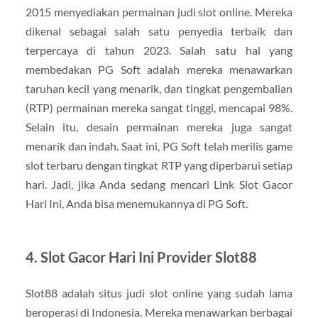
2015 menyediakan permainan judi slot online. Mereka
dikenal sebagai salah satu penyedia terbaik dan
terpercaya di tahun 2023. Salah satu hal yang
membedakan PG Soft adalah mereka menawarkan
taruhan kecil yang menarik, dan tingkat pengembalian
(RTP) permainan mereka sangat tinggi, mencapai 98%.
Selain itu, desain permainan mereka juga sangat
menarik dan indah. Saat ini, PG Soft telah merilis game
slot terbaru dengan tingkat RTP yang diperbarui setiap
hari. Jadi, jika Anda sedang mencari Link Slot Gacor
Hari Ini, Anda bisa menemukannya di PG Soft.
4. Slot Gacor Hari Ini Provider Slot88
Slot88 adalah situs judi slot online yang sudah lama
beroperasi di Indonesia. Mereka menawarkan berbagai