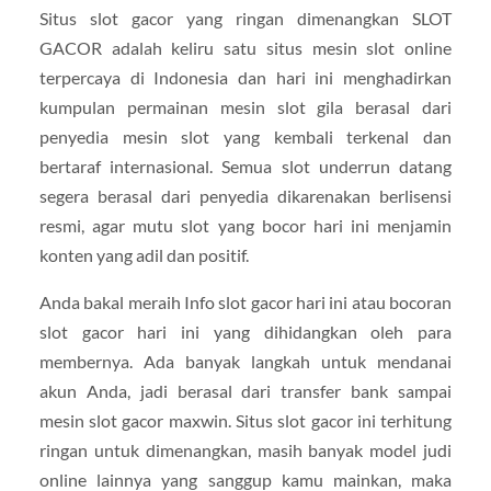
Situs slot gacor yang ringan dimenangkan SLOT
GACOR adalah keliru satu situs mesin slot online
terpercaya di Indonesia dan hari ini menghadirkan
kumpulan permainan mesin slot gila berasal dari
penyedia mesin slot yang kembali terkenal dan
bertaraf internasional. Semua slot underrun datang
segera berasal dari penyedia dikarenakan berlisensi
resmi, agar mutu slot yang bocor hari ini menjamin
konten yang adil dan positif.
Anda bakal meraih Info slot gacor hari ini atau bocoran
slot gacor hari ini yang dihidangkan oleh para
membernya. Ada banyak langkah untuk mendanai
akun Anda, jadi berasal dari transfer bank sampai
mesin slot gacor maxwin. Situs slot gacor ini terhitung
ringan untuk dimenangkan, masih banyak model judi
online lainnya yang sanggup kamu mainkan, maka