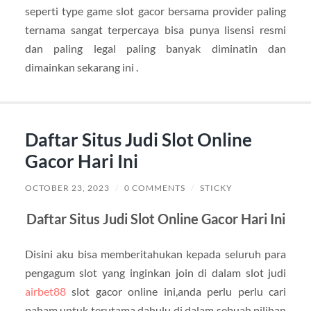
seperti type game slot gacor bersama provider paling
ternama sangat terpercaya bisa punya lisensi resmi
dan paling legal paling banyak diminatin dan
dimainkan sekarang ini .
Daftar Situs Judi Slot Online
Gacor Hari Ini
OCTOBER 23, 2023
/
0 COMMENTS
/
STICKY
Daftar Situs Judi Slot Online Gacor Hari Ini
Disini aku bisa memberitahukan kepada seluruh para
pengagum slot yang inginkan join di dalam slot judi
airbet88
slot gacor online ini,anda perlu perlu cari
paham untuk terutama dahulu di dalam sebuah pilihan