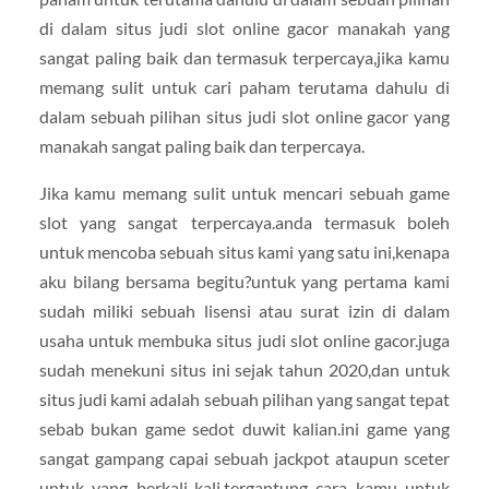
di dalam situs judi slot online gacor manakah yang
sangat paling baik dan termasuk terpercaya,jika kamu
memang sulit untuk cari paham terutama dahulu di
dalam sebuah pilihan situs judi slot online gacor yang
manakah sangat paling baik dan terpercaya.
Jika kamu memang sulit untuk mencari sebuah game
slot yang sangat terpercaya.anda termasuk boleh
untuk mencoba sebuah situs kami yang satu ini,kenapa
aku bilang bersama begitu?untuk yang pertama kami
sudah miliki sebuah lisensi atau surat izin di dalam
usaha untuk membuka situs judi slot online gacor.juga
sudah menekuni situs ini sejak tahun 2020,dan untuk
situs judi kami adalah sebuah pilihan yang sangat tepat
sebab bukan game sedot duwit kalian.ini game yang
sangat gampang capai sebuah jackpot ataupun sceter
untuk yang berkali-kali.tergantung cara kamu untuk