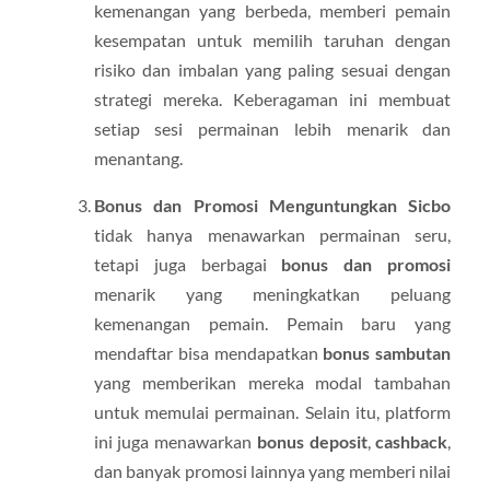
kemenangan yang berbeda, memberi pemain
kesempatan untuk memilih taruhan dengan
risiko dan imbalan yang paling sesuai dengan
strategi mereka. Keberagaman ini membuat
setiap sesi permainan lebih menarik dan
menantang.
Bonus dan Promosi Menguntungkan
Sicbo
tidak hanya menawarkan permainan seru,
tetapi juga berbagai
bonus dan promosi
menarik yang meningkatkan peluang
kemenangan pemain. Pemain baru yang
mendaftar bisa mendapatkan
bonus sambutan
yang memberikan mereka modal tambahan
untuk memulai permainan. Selain itu, platform
ini juga menawarkan
bonus deposit
,
cashback
,
dan banyak promosi lainnya yang memberi nilai