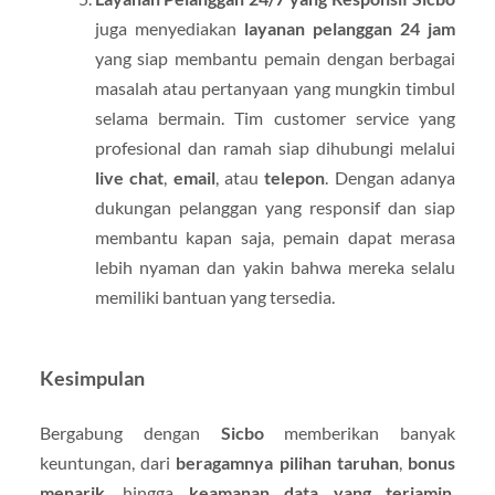
juga menyediakan
layanan pelanggan 24 jam
yang siap membantu pemain dengan berbagai
masalah atau pertanyaan yang mungkin timbul
selama bermain. Tim customer service yang
profesional dan ramah siap dihubungi melalui
live chat
,
email
, atau
telepon
. Dengan adanya
dukungan pelanggan yang responsif dan siap
membantu kapan saja, pemain dapat merasa
lebih nyaman dan yakin bahwa mereka selalu
memiliki bantuan yang tersedia.
Kesimpulan
Bergabung dengan
Sicbo
memberikan banyak
keuntungan, dari
beragamnya pilihan taruhan
,
bonus
menarik
, hingga
keamanan data yang terjamin
.