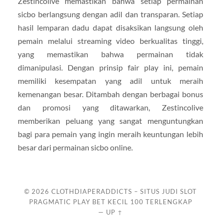
Zestincolive memastikan bahwa setiap permainan
sicbo berlangsung dengan adil dan transparan. Setiap
hasil lemparan dadu dapat disaksikan langsung oleh
pemain melalui streaming video berkualitas tinggi,
yang memastikan bahwa permainan tidak
dimanipulasi. Dengan prinsip fair play ini, pemain
memiliki kesempatan yang adil untuk meraih
kemenangan besar. Ditambah dengan berbagai bonus
dan promosi yang ditawarkan, Zestincolive
memberikan peluang yang sangat menguntungkan
bagi para pemain yang ingin meraih keuntungan lebih
besar dari permainan sicbo online.
© 2026
CLOTHDIAPERADDICTS – SITUS JUDI SLOT
PRAGMATIC PLAY BET KECIL 100 TERLENGKAP
—
UP ↑