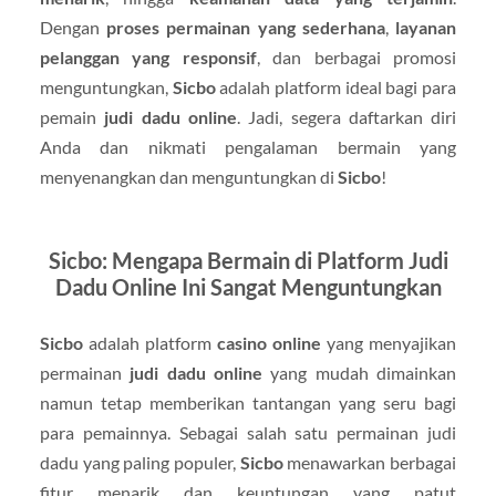
Dengan
proses permainan yang sederhana
,
layanan
pelanggan yang responsif
, dan berbagai promosi
menguntungkan,
Sicbo
adalah platform ideal bagi para
pemain
judi dadu online
. Jadi, segera daftarkan diri
Anda dan nikmati pengalaman bermain yang
menyenangkan dan menguntungkan di
Sicbo
!
Sicbo: Mengapa Bermain di Platform Judi
Dadu Online Ini Sangat Menguntungkan
Sicbo
adalah platform
casino online
yang menyajikan
permainan
judi dadu online
yang mudah dimainkan
namun tetap memberikan tantangan yang seru bagi
para pemainnya. Sebagai salah satu permainan judi
dadu yang paling populer,
Sicbo
menawarkan berbagai
fitur menarik dan keuntungan yang patut