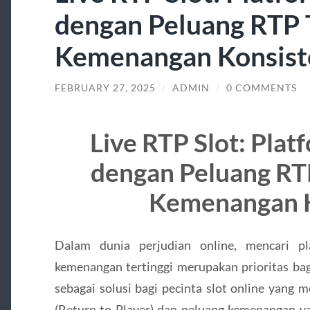
dengan Peluang RTP T
Kemenangan Konsist
FEBRUARY 27, 2025
/
ADMIN
/
0 COMMENTS
Live RTP Slot: Plat
dengan Peluang RTP
Kemenangan K
Dalam dunia perjudian online, mencari p
kemenangan tertinggi merupakan prioritas ba
sebagai solusi bagi pecinta slot online yang
(Return to Player) dan peluang kemenangan ya