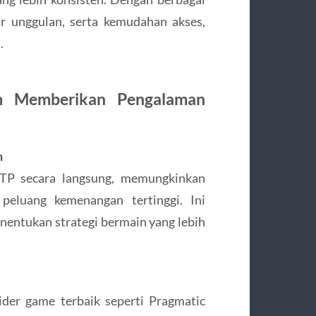
ur unggulan, serta kemudahan akses,
.
m Memberikan Pengalaman
n
TP secara langsung, memungkinkan
eluang kemenangan tertinggi. Ini
entukan strategi bermain yang lebih
ider game terbaik seperti Pragmatic