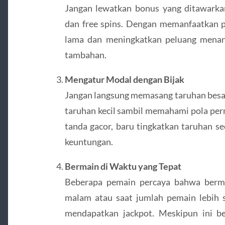
Jangan lewatkan bonus yang ditawarkan
dan free spins. Dengan memanfaatkan p
lama dan meningkatkan peluang menan
tambahan.
Mengatur Modal dengan Bijak
Jangan langsung memasang taruhan besar
taruhan kecil sambil memahami pola per
tanda gacor, baru tingkatkan taruhan 
keuntungan.
Bermain di Waktu yang Tepat
Beberapa pemain percaya bahwa bermai
malam atau saat jumlah pemain lebih s
mendapatkan jackpot. Meskipun ini be