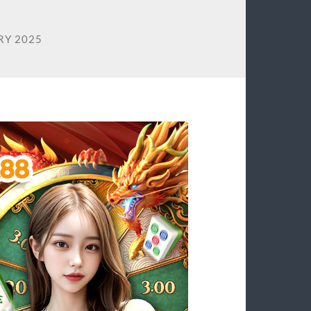
RY 2025