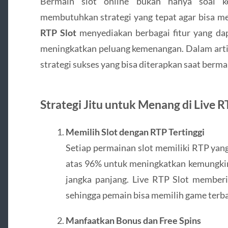
Bermain slot online bukan hanya soal ke
membutuhkan strategi yang tepat agar bisa m
RTP Slot
menyediakan berbagai fitur yang da
meningkatkan peluang kemenangan. Dalam artik
strategi sukses yang bisa diterapkan saat bermai
Strategi Jitu untuk Menang di Live R
Memilih Slot dengan RTP Tertinggi
Setiap permainan slot memiliki RTP yang
atas 96% untuk meningkatkan kemungk
jangka panjang. Live RTP Slot memberik
sehingga pemain bisa memilih game terba
Manfaatkan Bonus dan Free Spins