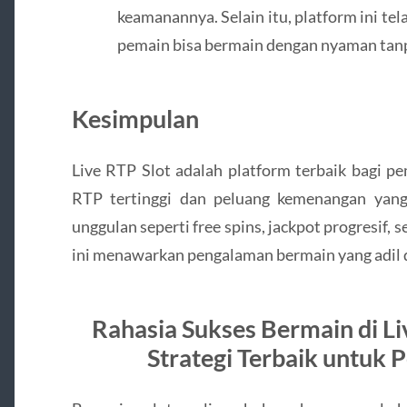
keamanannya. Selain itu, platform ini te
pemain bisa bermain dengan nyaman tan
Kesimpulan
Live RTP Slot adalah platform terbaik bagi p
RTP tertinggi dan peluang kemenangan yang 
unggulan seperti free spins, jackpot progresif, 
ini menawarkan pengalaman bermain yang adil
Rahasia Sukses Bermain di Li
Strategi Terbaik untuk 