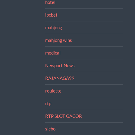
hotel
ibcbet
mahjong
mahjong wins
medical
Newport News
RAJANAGA99
roulette
rtp
RTP SLOT GACOR
sicbo