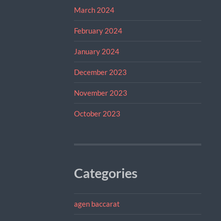
March 2024
February 2024
January 2024
December 2023
November 2023
October 2023
Categories
agen baccarat