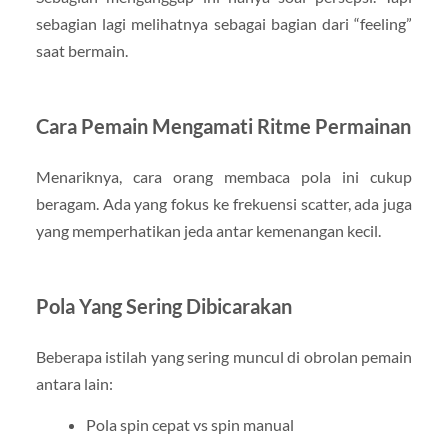
sebagian lagi melihatnya sebagai bagian dari “feeling”
saat bermain.
Cara Pemain Mengamati Ritme Permainan
Menariknya, cara orang membaca pola ini cukup
beragam. Ada yang fokus ke frekuensi scatter, ada juga
yang memperhatikan jeda antar kemenangan kecil.
Pola Yang Sering Dibicarakan
Beberapa istilah yang sering muncul di obrolan pemain
antara lain:
Pola spin cepat vs spin manual