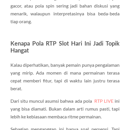
gacor, atau pola spin sering jadi bahan diskusi yang
menarik, walaupun interpretasinya bisa beda-beda
tiap orang.
Kenapa Pola RTP Slot Hari Ini Jadi Topik
Hangat
Kalau diperhatikan, banyak pemain punya pengalaman
yang mirip. Ada momen di mana permainan terasa
cepat memberi fitur, tapi di waktu lain justru terasa
berat.
Dari situ muncul asumsi bahwa ada pola
RTP LIVE
ini
yang bisa diamati. Bukan dalam arti rumus pasti, tapi
lebih ke kebiasaan membaca ritme permainan.
Sebagian menganggap ini hanya soal persepsi. Tapi