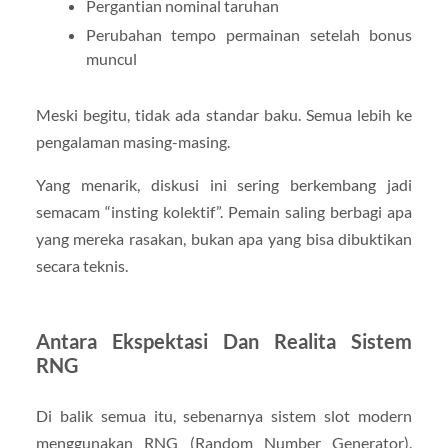
Pergantian nominal taruhan
Perubahan tempo permainan setelah bonus
muncul
Meski begitu, tidak ada standar baku. Semua lebih ke
pengalaman masing-masing.
Yang menarik, diskusi ini sering berkembang jadi
semacam “insting kolektif”. Pemain saling berbagi apa
yang mereka rasakan, bukan apa yang bisa dibuktikan
secara teknis.
Antara Ekspektasi Dan Realita Sistem
RNG
Di balik semua itu, sebenarnya sistem slot modern
menggunakan RNG (Random Number Generator).