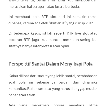
merasakan hal serupa—atau justru berbeda.
Ini membuat pola RTP slot hari ini semakin ramai
dibahas, karena ada efek “ikut arus” yang cukup kuat.
Di beberapa kasus, istilah seperti RTP live slot atau
bocoran RTP juga ikut muncul, meskipun sering kali
sifatnya hanya interpretasi atau opini.
Perspektif Santai Dalam Menyikapi Pola
Kalau dilihat dari sudut yang lebih santai, pembahasan
soal pola ini sebenarnya bagian dari dinamika
komunitas. Bukan sesuatu yang harus dianggap mutlak
benar atau salah.
Ada yang menikmati proses membaca ritme