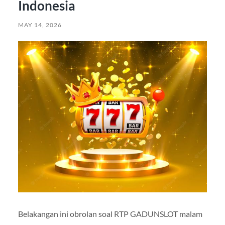
Indonesia
MAY 14, 2026
Belakangan ini obrolan soal RTP GADUNSLOT malam