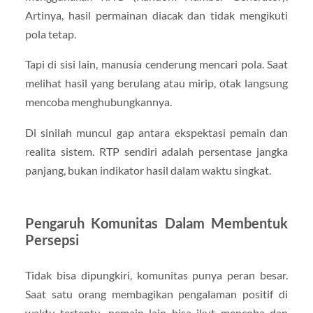
Artinya, hasil permainan diacak dan tidak mengikuti
pola tetap.
Tapi di sisi lain, manusia cenderung mencari pola. Saat
melihat hasil yang berulang atau mirip, otak langsung
mencoba menghubungkannya.
Di sinilah muncul gap antara ekspektasi pemain dan
realita sistem. RTP sendiri adalah persentase jangka
panjang, bukan indikator hasil dalam waktu singkat.
Pengaruh Komunitas Dalam Membentuk
Persepsi
Tidak bisa dipungkiri, komunitas punya peran besar.
Saat satu orang membagikan pengalaman positif di
waktu tertentu, pemain lain bisa ikut mencoba dan