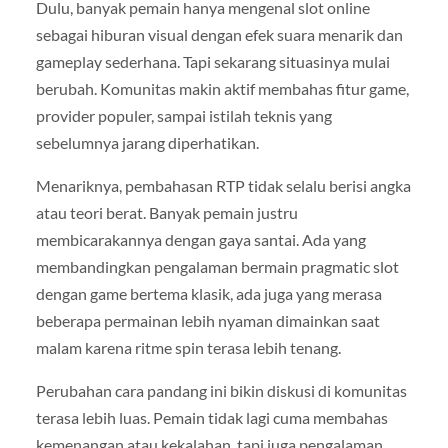
Dulu, banyak pemain hanya mengenal slot online
sebagai hiburan visual dengan efek suara menarik dan
gameplay sederhana. Tapi sekarang situasinya mulai
berubah. Komunitas makin aktif membahas fitur game,
provider populer, sampai istilah teknis yang
sebelumnya jarang diperhatikan.
Menariknya, pembahasan RTP tidak selalu berisi angka
atau teori berat. Banyak pemain justru
membicarakannya dengan gaya santai. Ada yang
membandingkan pengalaman bermain pragmatic slot
dengan game bertema klasik, ada juga yang merasa
beberapa permainan lebih nyaman dimainkan saat
malam karena ritme spin terasa lebih tenang.
Perubahan cara pandang ini bikin diskusi di komunitas
terasa lebih luas. Pemain tidak lagi cuma membahas
kemenangan atau kekalahan, tapi juga pengalaman