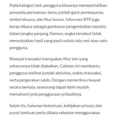
Pada kategori slot, pengguna biasanya memperhatikan
penyedia permainan, tema, jumlah garis pembayaran,
simbol khusus, dan fitur bonus. Informasi RTP juga
kerap dibaca sebagai gambaran pengembalian teoretis
dalam jangka panjang. Namun, angka tersebut tidak
menunjukkan hasil yang pasti untuk satu sesi atau satu
pengguna.
Riwayat transaksi merupakan fitur lain yang
seharusnya tidak diabaikan. Catatan ini membantu
pengguna melihat jumlah aktivitas, waktu transaksi,
serta pergerakan saldo. Dengan memeriksa riwayat
secara berkala, seseorang dapat lebih mudah
memahami pola penggunaan pribadinya.
Selain itu, halaman ketentuan, kebijakan privasi, dan
pusat bantuan perlu dibaca sebelum menggunakan