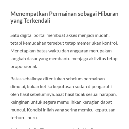
Menempatkan Permainan sebagai Hiburan
yang Terkendali
Satu digital portal membuat akses menjadi mudah,
tetapi kemudahan tersebut tetap memerlukan kontrol.
Menetapkan batas waktu dan anggaran merupakan
langkah dasar yang membantu menjaga aktivitas tetap
proporsional.
Batas sebaiknya ditentukan sebelum permainan
dimulai, bukan ketika keputusan sudah dipengaruhi
oleh hasil sebelumnya. Saat hasil tidak sesuai harapan,
keinginan untuk segera memulihkan kerugian dapat
muncul. Kondisi inilah yang sering memicu keputusan
terburu-buru.