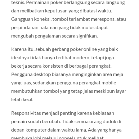
teknis. Permainan poker berlangsung secara langsung
dan melibatkan keputusan yang dibatasi waktu.
Gangguan koneksi, tombol terlambat merespons, atau
perpindahan halaman yang tidak mulus dapat
mengubah pengalaman secara signifikan.
Karena itu, sebuah gerbang poker online yang baik
idealnya tidak hanya terlihat modern, tetapi juga
bekerja secara konsisten di berbagai perangkat.
Pengguna desktop biasanya menginginkan area meja
yang luas, sedangkan pengguna perangkat mobile
membutuhkan tombol yang tetap jelas meskipun layar
lebih kecil.
Responsivitas menjadi penting karena kebiasaan
pemain sudah berubah. Tidak semua orang duduk di
depan komputer dalam waktu lama. Ada yang hanya
membuka lobi melalui ponsel untuk melihat