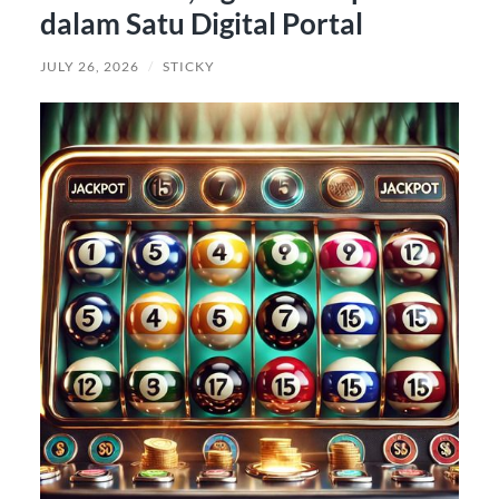
dalam Satu Digital Portal
JULY 26, 2026
/
STICKY