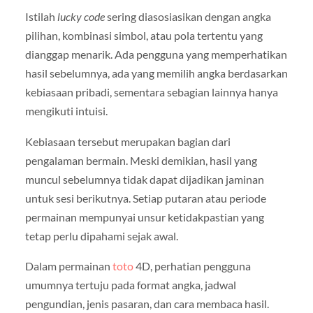
Istilah
lucky code
sering diasosiasikan dengan angka
pilihan, kombinasi simbol, atau pola tertentu yang
dianggap menarik. Ada pengguna yang memperhatikan
hasil sebelumnya, ada yang memilih angka berdasarkan
kebiasaan pribadi, sementara sebagian lainnya hanya
mengikuti intuisi.
Kebiasaan tersebut merupakan bagian dari
pengalaman bermain. Meski demikian, hasil yang
muncul sebelumnya tidak dapat dijadikan jaminan
untuk sesi berikutnya. Setiap putaran atau periode
permainan mempunyai unsur ketidakpastian yang
tetap perlu dipahami sejak awal.
Dalam permainan
toto
4D, perhatian pengguna
umumnya tertuju pada format angka, jadwal
pengundian, jenis pasaran, dan cara membaca hasil.