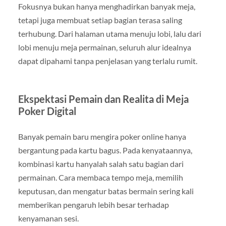
Fokusnya bukan hanya menghadirkan banyak meja,
tetapi juga membuat setiap bagian terasa saling
terhubung. Dari halaman utama menuju lobi, lalu dari
lobi menuju meja permainan, seluruh alur idealnya
dapat dipahami tanpa penjelasan yang terlalu rumit.
Ekspektasi Pemain dan Realita di Meja
Poker Digital
Banyak pemain baru mengira poker online hanya
bergantung pada kartu bagus. Pada kenyataannya,
kombinasi kartu hanyalah salah satu bagian dari
permainan. Cara membaca tempo meja, memilih
keputusan, dan mengatur batas bermain sering kali
memberikan pengaruh lebih besar terhadap
kenyamanan sesi.