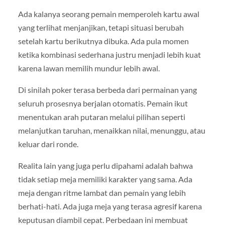
Ada kalanya seorang pemain memperoleh kartu awal
yang terlihat menjanjikan, tetapi situasi berubah
setelah kartu berikutnya dibuka. Ada pula momen
ketika kombinasi sederhana justru menjadi lebih kuat
karena lawan memilih mundur lebih awal.
Di sinilah poker terasa berbeda dari permainan yang
seluruh prosesnya berjalan otomatis. Pemain ikut
menentukan arah putaran melalui pilihan seperti
melanjutkan taruhan, menaikkan nilai, menunggu, atau
keluar dari ronde.
Realita lain yang juga perlu dipahami adalah bahwa
tidak setiap meja memiliki karakter yang sama. Ada
meja dengan ritme lambat dan pemain yang lebih
berhati-hati. Ada juga meja yang terasa agresif karena
keputusan diambil cepat. Perbedaan ini membuat