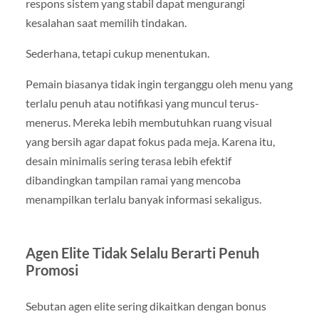
respons sistem yang stabil dapat mengurangi
kesalahan saat memilih tindakan.
Sederhana, tetapi cukup menentukan.
Pemain biasanya tidak ingin terganggu oleh menu yang
terlalu penuh atau notifikasi yang muncul terus-
menerus. Mereka lebih membutuhkan ruang visual
yang bersih agar dapat fokus pada meja. Karena itu,
desain minimalis sering terasa lebih efektif
dibandingkan tampilan ramai yang mencoba
menampilkan terlalu banyak informasi sekaligus.
Agen Elite Tidak Selalu Berarti Penuh
Promosi
Sebutan agen elite sering dikaitkan dengan bonus