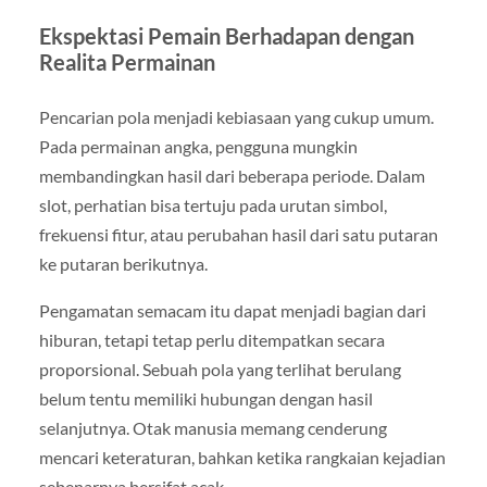
Ekspektasi Pemain Berhadapan dengan
Realita Permainan
Pencarian pola menjadi kebiasaan yang cukup umum.
Pada permainan angka, pengguna mungkin
membandingkan hasil dari beberapa periode. Dalam
slot, perhatian bisa tertuju pada urutan simbol,
frekuensi fitur, atau perubahan hasil dari satu putaran
ke putaran berikutnya.
Pengamatan semacam itu dapat menjadi bagian dari
hiburan, tetapi tetap perlu ditempatkan secara
proporsional. Sebuah pola yang terlihat berulang
belum tentu memiliki hubungan dengan hasil
selanjutnya. Otak manusia memang cenderung
mencari keteraturan, bahkan ketika rangkaian kejadian
sebenarnya bersifat acak.