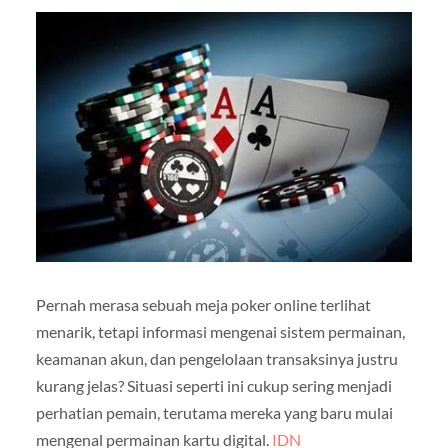
Pernah merasa sebuah meja poker online terlihat
menarik, tetapi informasi mengenai sistem permainan,
keamanan akun, dan pengelolaan transaksinya justru
kurang jelas? Situasi seperti ini cukup sering menjadi
perhatian pemain, terutama mereka yang baru mulai
mengenal permainan kartu digital.
IDN