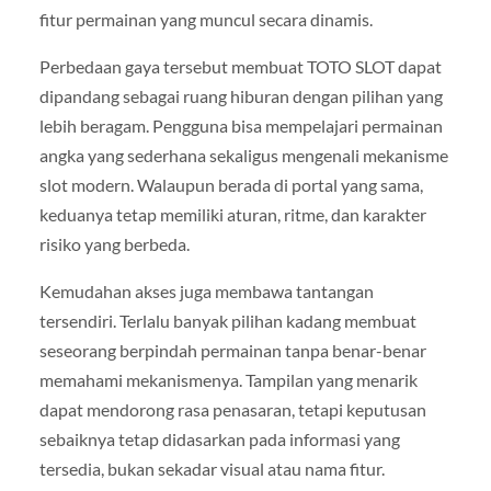
fitur permainan yang muncul secara dinamis.
Perbedaan gaya tersebut membuat TOTO SLOT dapat
dipandang sebagai ruang hiburan dengan pilihan yang
lebih beragam. Pengguna bisa mempelajari permainan
angka yang sederhana sekaligus mengenali mekanisme
slot modern. Walaupun berada di portal yang sama,
keduanya tetap memiliki aturan, ritme, dan karakter
risiko yang berbeda.
Kemudahan akses juga membawa tantangan
tersendiri. Terlalu banyak pilihan kadang membuat
seseorang berpindah permainan tanpa benar-benar
memahami mekanismenya. Tampilan yang menarik
dapat mendorong rasa penasaran, tetapi keputusan
sebaiknya tetap didasarkan pada informasi yang
tersedia, bukan sekadar visual atau nama fitur.