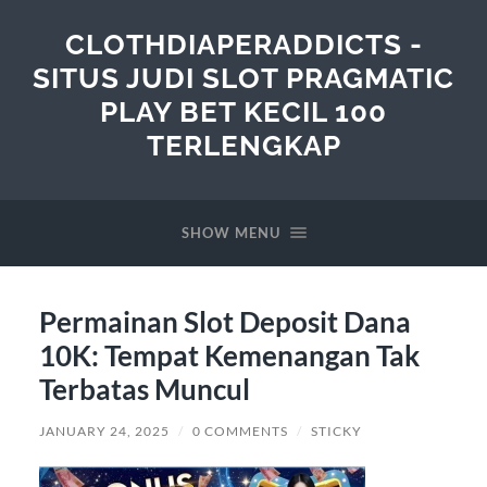
CLOTHDIAPERADDICTS -
SITUS JUDI SLOT PRAGMATIC
PLAY BET KECIL 100
TERLENGKAP
SHOW MENU
Permainan Slot Deposit Dana
10K: Tempat Kemenangan Tak
Terbatas Muncul
JANUARY 24, 2025
/
0 COMMENTS
/
STICKY