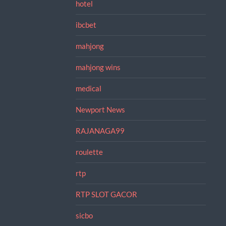
hotel
ibcbet
mahjong
mahjong wins
medical
Newport News
RAJANAGA99
roulette
rtp
RTP SLOT GACOR
sicbo