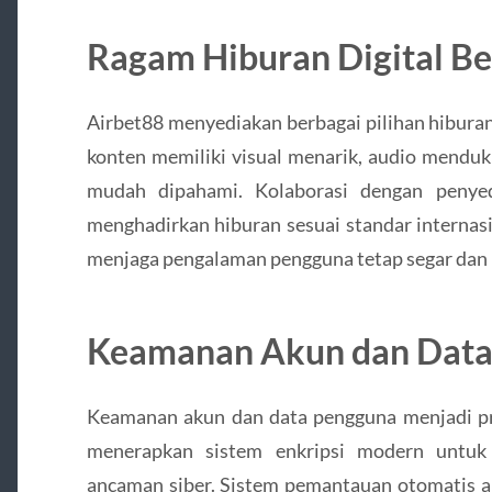
Ragam Hiburan Digital Be
Airbet88 menyediakan berbagai pilihan hiburan 
konten memiliki visual menarik, audio mendu
mudah dipahami. Kolaborasi dengan penye
menghadirkan hiburan sesuai standar internas
menjaga pengalaman pengguna tetap segar dan 
Keamanan Akun dan Data
Keamanan akun dan data pengguna menjadi pri
menerapkan sistem enkripsi modern untuk 
ancaman siber. Sistem pemantauan otomatis a