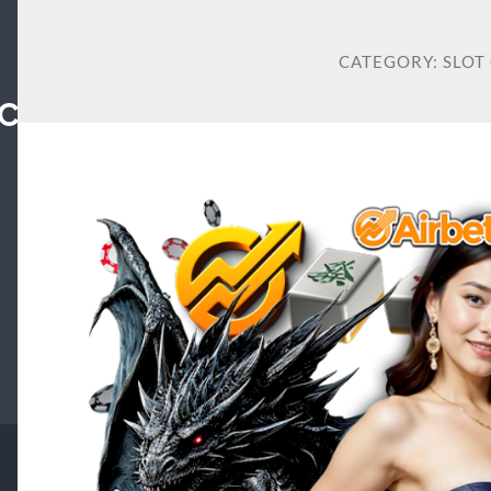
CATEGORY:
SLOT
CTS