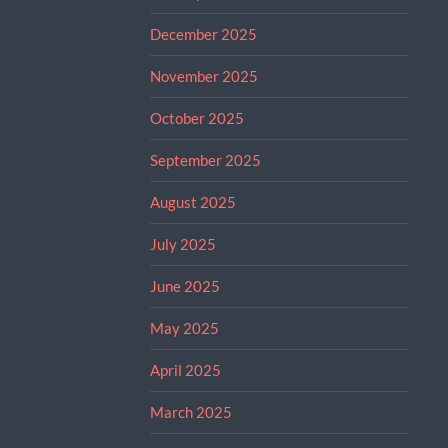
December 2025
November 2025
October 2025
September 2025
August 2025
July 2025
June 2025
May 2025
April 2025
March 2025