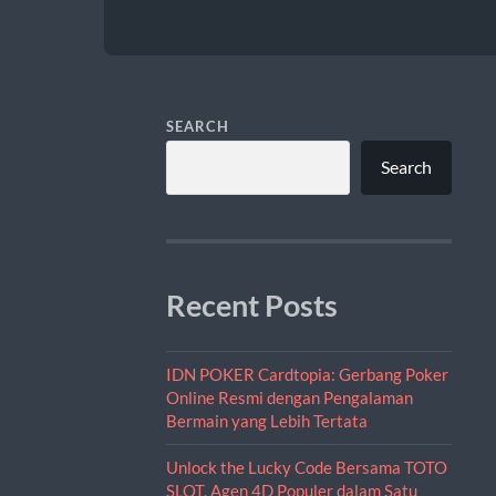
SEARCH
Search
Recent Posts
IDN POKER Cardtopia: Gerbang Poker
Online Resmi dengan Pengalaman
Bermain yang Lebih Tertata
Unlock the Lucky Code Bersama TOTO
SLOT, Agen 4D Populer dalam Satu