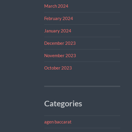
March 2024
February 2024
January 2024
December 2023
November 2023
October 2023
Categories
agen baccarat