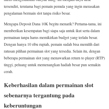
tersendiri, terutama bagi pemain pemula yang ingin merasakan
pengalaman bermain slot tanpa risiko besar.
Mengapa Deposit Dana 10K begitu menarik? Pertama-tama, ini
memberikan kesempatan bagi siapa saja untuk ikut serta dalam
permainan tanpa harus memikirkan budget yang terlalu besar.
Dengan hanya 10 ribu rupiah, pemain sudah bisa memilih dari
ratusan pilihan permainan slot yang tersedia. Selain itu, dengan
beberapa permainan slot yang menawarkan return to player (RTP)
tinggi, peluang untuk memenangkan hadiah besar pun semakin
cerah.
Keberhasilan dalam permainan slot
sebenarnya tergantung pada
keberuntungan