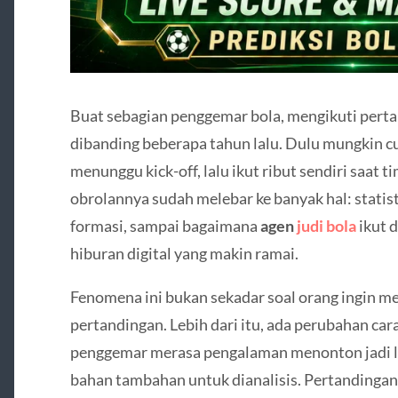
Buat sebagian penggemar bola, mengikuti pert
dibanding beberapa tahun lalu. Dulu mungkin cu
menunggu kick-off, lalu ikut ribut sendiri saat t
obrolannya sudah melebar ke banyak hal: statist
formasi, sampai bagaimana
agen
judi bola
ikut 
hiburan digital yang makin ramai.
Fenomena ini bukan sekadar soal orang ingin m
pertandingan. Lebih dari itu, ada perubahan ca
penggemar merasa pengalaman menonton jadi le
bahan tambahan untuk dianalisis. Pertandingan t