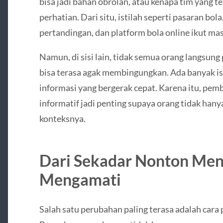
bisa jadi bahan obrolan, atau kenapa tim yang ter
perhatian. Dari situ, istilah seperti pasaran bola
pertandingan, dan platform bola online ikut mas
Namun, di sisi lain, tidak semua orang langsung
bisa terasa agak membingungkan. Ada banyak is
informasi yang bergerak cepat. Karena itu, pem
informatif jadi penting supaya orang tidak hany
konteksnya.
Dari Sekadar Nonton Men
Mengamati
Salah satu perubahan paling terasa adalah ca