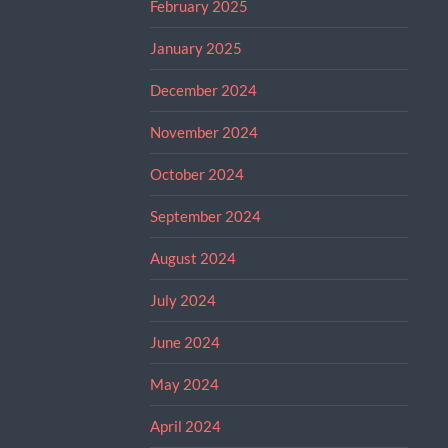
February 2025
January 2025
December 2024
November 2024
October 2024
September 2024
August 2024
July 2024
June 2024
May 2024
April 2024