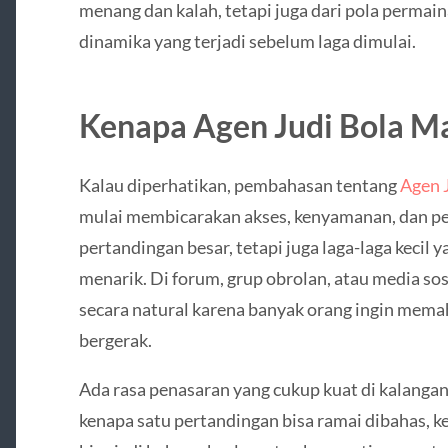
menang dan kalah, tetapi juga dari pola permain
dinamika yang terjadi sebelum laga dimulai.
Kenapa Agen Judi Bola Ma
Kalau diperhatikan, pembahasan tentang
Agen 
mulai membicarakan akses, kenyamanan, dan pe
pertandingan besar, tetapi juga laga-laga kecil 
menarik. Di forum, grup obrolan, atau media sosi
secara natural karena banyak orang ingin mema
bergerak.
Ada rasa penasaran yang cukup kuat di kalanga
kenapa satu pertandingan bisa ramai dibahas, 