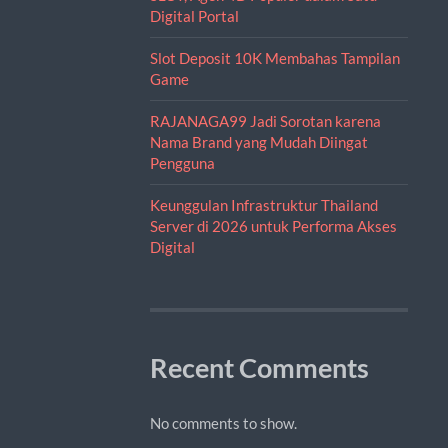
Digital Portal
Slot Deposit 10K Membahas Tampilan
Game
RAJANAGA99 Jadi Sorotan karena
Nama Brand yang Mudah Diingat
Pengguna
Keunggulan Infrastruktur Thailand
Server di 2026 untuk Performa Akses
Digital
Recent Comments
No comments to show.