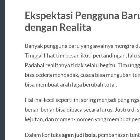
Ekspektasi Pengguna Baru
dengan Realita
Banyak pengguna baru yang awalnya mengira duni
Tinggal lihat tim besar, ikuti pertandingan, la
Padahal realitanya tidak selalu begitu. Tim ung
bisa cedera mendadak, cuaca bisa mengubah te
bisa membuat arah laga berubah total.
Hal-hal kecil seperti ini sering menjadi pengin
benar-benar bisa dibaca secara lurus. Justru di 
kejutan, dan momen-momen yang membuat peno
Dalam konteks
agen judi bola
, pembahasan tenta