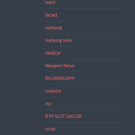
hotel
ibcbet
mahjong
mahjong wins
medical
Newport News
RAJANAGA99
roulette
rtp
RTP SLOT GACOR
sicbo