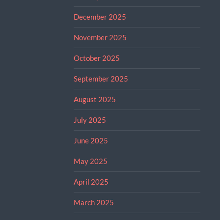
December 2025
November 2025
October 2025
September 2025
August 2025
July 2025
June 2025
May 2025
April 2025
March 2025