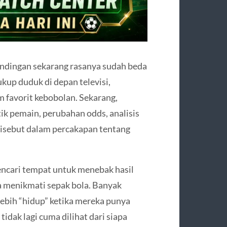
andingan sekarang rasanya sudah beda
kup duduk di depan televisi,
im favorit kebobolan. Sekarang,
ik pemain, perubahan odds, analisis
disebut dalam percakapan tentang
encari tempat untuk menebak hasil
ra menikmati sepak bola. Banyak
bih “hidup” ketika mereka punya
idak lagi cuma dilihat dari siapa