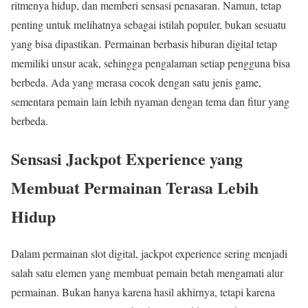
ritmenya hidup, dan memberi sensasi penasaran. Namun, tetap
penting untuk melihatnya sebagai istilah populer, bukan sesuatu
yang bisa dipastikan. Permainan berbasis hiburan digital tetap
memiliki unsur acak, sehingga pengalaman setiap pengguna bisa
berbeda. Ada yang merasa cocok dengan satu jenis game,
sementara pemain lain lebih nyaman dengan tema dan fitur yang
berbeda.
Sensasi Jackpot Experience yang
Membuat Permainan Terasa Lebih
Hidup
Dalam permainan slot digital, jackpot experience sering menjadi
salah satu elemen yang membuat pemain betah mengamati alur
permainan. Bukan hanya karena hasil akhirnya, tetapi karena