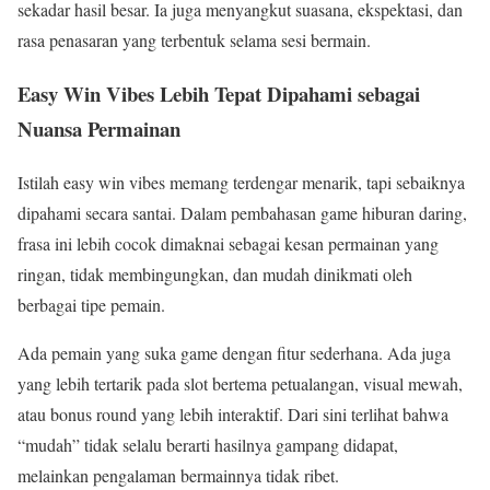
sekadar hasil besar. Ia juga menyangkut suasana, ekspektasi, dan
rasa penasaran yang terbentuk selama sesi bermain.
Easy Win Vibes Lebih Tepat Dipahami sebagai
Nuansa Permainan
Istilah easy win vibes memang terdengar menarik, tapi sebaiknya
dipahami secara santai. Dalam pembahasan game hiburan daring,
frasa ini lebih cocok dimaknai sebagai kesan permainan yang
ringan, tidak membingungkan, dan mudah dinikmati oleh
berbagai tipe pemain.
Ada pemain yang suka game dengan fitur sederhana. Ada juga
yang lebih tertarik pada slot bertema petualangan, visual mewah,
atau bonus round yang lebih interaktif. Dari sini terlihat bahwa
“mudah” tidak selalu berarti hasilnya gampang didapat,
melainkan pengalaman bermainnya tidak ribet.