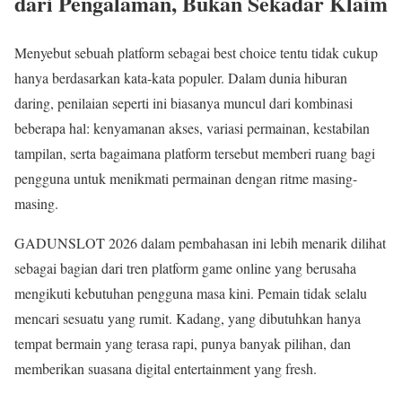
dari Pengalaman, Bukan Sekadar Klaim
Menyebut sebuah platform sebagai best choice tentu tidak cukup
hanya berdasarkan kata-kata populer. Dalam dunia hiburan
daring, penilaian seperti ini biasanya muncul dari kombinasi
beberapa hal: kenyamanan akses, variasi permainan, kestabilan
tampilan, serta bagaimana platform tersebut memberi ruang bagi
pengguna untuk menikmati permainan dengan ritme masing-
masing.
GADUNSLOT 2026 dalam pembahasan ini lebih menarik dilihat
sebagai bagian dari tren platform game online yang berusaha
mengikuti kebutuhan pengguna masa kini. Pemain tidak selalu
mencari sesuatu yang rumit. Kadang, yang dibutuhkan hanya
tempat bermain yang terasa rapi, punya banyak pilihan, dan
memberikan suasana digital entertainment yang fresh.