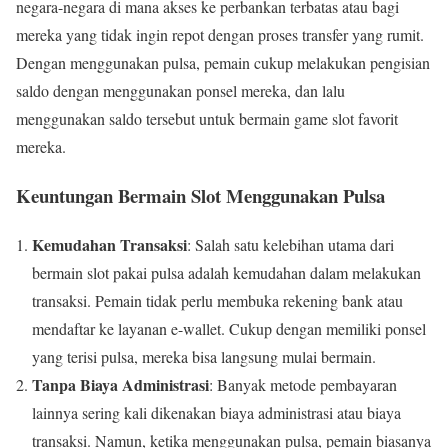
negara-negara di mana akses ke perbankan terbatas atau bagi
mereka yang tidak ingin repot dengan proses transfer yang rumit.
Dengan menggunakan pulsa, pemain cukup melakukan pengisian
saldo dengan menggunakan ponsel mereka, dan lalu
menggunakan saldo tersebut untuk bermain game slot favorit
mereka.
Keuntungan Bermain Slot Menggunakan Pulsa
Kemudahan Transaksi
: Salah satu kelebihan utama dari
bermain slot pakai pulsa adalah kemudahan dalam melakukan
transaksi. Pemain tidak perlu membuka rekening bank atau
mendaftar ke layanan e-wallet. Cukup dengan memiliki ponsel
yang terisi pulsa, mereka bisa langsung mulai bermain.
Tanpa Biaya Administrasi
: Banyak metode pembayaran
lainnya sering kali dikenakan biaya administrasi atau biaya
transaksi. Namun, ketika menggunakan pulsa, pemain biasanya