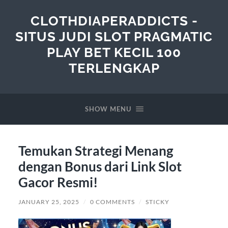
CLOTHDIAPERADDICTS -
SITUS JUDI SLOT PRAGMATIC
PLAY BET KECIL 100
TERLENGKAP
SHOW MENU
Temukan Strategi Menang
dengan Bonus dari Link Slot
Gacor Resmi!
JANUARY 25, 2025
/
0 COMMENTS
/
STICKY