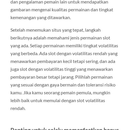
dan pengalaman pemain lain untuk mendapatkan
gambaran mengenai kualitas permainan dan tingkat
kemenangan yang ditawarkan.
Setelah menemukan situs yang tepat, langkah
berikutnya adalah memahami jenis permainan slot
yang ada. Setiap permainan memiliki tingkat volatilitas
yang berbeda. Ada slot dengan volatilitas rendah yang
menawarkan pembayaran kecil tetapi sering, dan ada
juga slot dengan volatilitas tinggi yang menawarkan
pembayaran besar tetapi jarang. Pilihlah permainan
yang sesuai dengan gaya bermain dan toleransi risiko
kamu. Jika kamu seorang pemain pemula, mungkin
lebih baik untuk memulai dengan slot volatilitas
rendah.