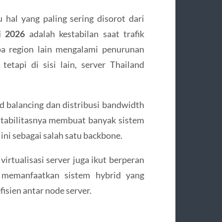
al yang paling sering disorot dari
i 2026
adalah kestabilan saat trafik
apa region lain mengalami penurunan
etapi di sisi lain, server Thailand
d balancing dan distribusi bandwidth
 stabilitasnya membuat banyak sistem
ini sebagai salah satu backbone.
virtualisasi server juga ikut berperan
i memanfaatkan sistem hybrid yang
isien antar node server.