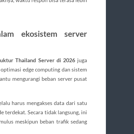
aknya, waktu respon bisa terasa lebih
alam ekosistem server
ruktur Thailand Server di 2026
juga
i optimasi edge computing dan sistem
mbantu mengurangi beban server pusat
elalu harus mengakses data dari satu
e terdekat. Secara tidak langsung, ini
mulus meskipun beban trafik sedang