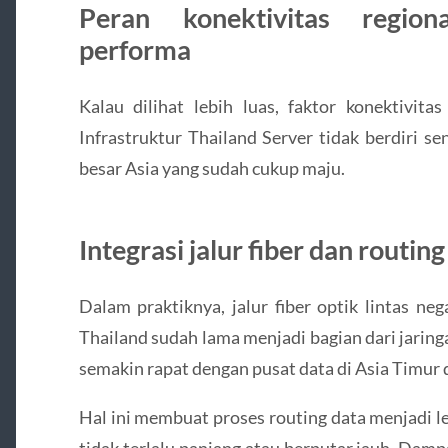
Peran konektivitas regio
performa
Kalau dilihat lebih luas, faktor konektivitas
Infrastruktur Thailand Server tidak berdiri se
besar Asia yang sudah cukup maju.
Integrasi jalur fiber dan routin
Dalam praktiknya, jalur fiber optik lintas n
Thailand sudah lama menjadi bagian dari jaringa
semakin rapat dengan pusat data di Asia Timur 
Hal ini membuat proses routing data menjadi leb