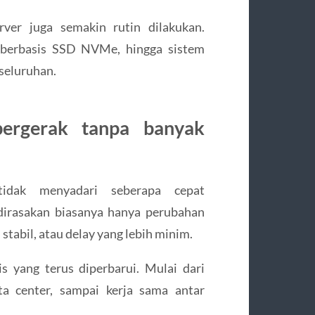
rver juga semakin rutin dilakukan.
e berbasis SSD NVMe, hingga sistem
seluruhan.
ergerak tanpa banyak
tidak menyadari seberapa cepat
 dirasakan biasanya hanya perubahan
 stabil, atau delay yang lebih minim.
is yang terus diperbarui. Mulai dari
ta center, sampai kerja sama antar