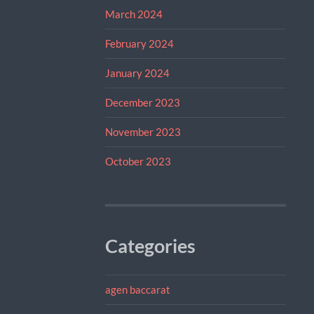
March 2024
February 2024
January 2024
December 2023
November 2023
October 2023
Categories
agen baccarat