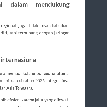
nal dalam mendukung
 regional juga tidak bisa diabaikan.
ndiri, tapi terhubung dengan jaringan
g internasional
egara menjadi tulang punggung utama.
n ini, dan di tahun 2026, integrasinya
dan Asia Tenggara.
ih efisien, karena jalur yang dilewati