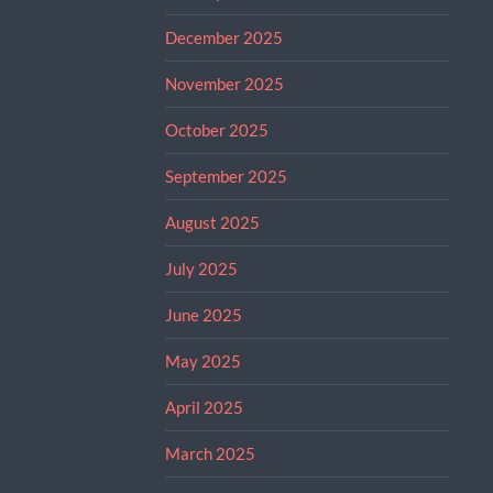
December 2025
November 2025
October 2025
September 2025
August 2025
July 2025
June 2025
May 2025
April 2025
March 2025