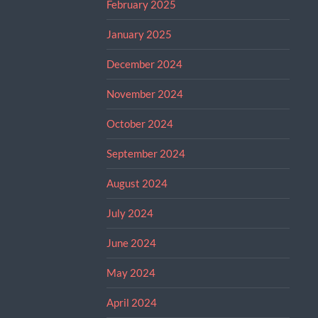
February 2025
January 2025
December 2024
November 2024
October 2024
September 2024
August 2024
July 2024
June 2024
May 2024
April 2024