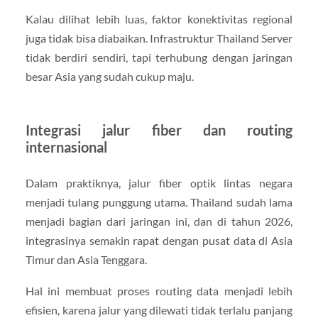
Kalau dilihat lebih luas, faktor konektivitas regional
juga tidak bisa diabaikan. Infrastruktur Thailand Server
tidak berdiri sendiri, tapi terhubung dengan jaringan
besar Asia yang sudah cukup maju.
Integrasi jalur fiber dan routing
internasional
Dalam praktiknya, jalur fiber optik lintas negara
menjadi tulang punggung utama. Thailand sudah lama
menjadi bagian dari jaringan ini, dan di tahun 2026,
integrasinya semakin rapat dengan pusat data di Asia
Timur dan Asia Tenggara.
Hal ini membuat proses routing data menjadi lebih
efisien, karena jalur yang dilewati tidak terlalu panjang