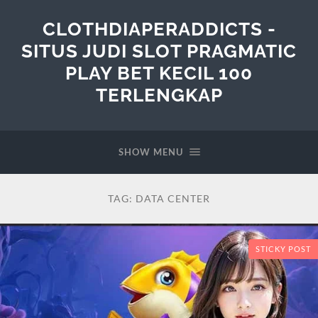
CLOTHDIAPERADDICTS -
SITUS JUDI SLOT PRAGMATIC
PLAY BET KECIL 100
TERLENGKAP
SHOW MENU
TAG:
DATA CENTER
STICKY POST