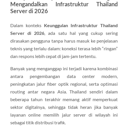
Mengandalkan Infrastruktur Thailand
Server di 2026
Dalam konteks
Keunggulan Infrastruktur Thailand
Server di 2026
, ada satu hal yang cukup sering
dirasakan pengguna tanpa harus masuk ke penjelasan
teknis yang terlalu dalam: koneksi terasa lebih “ringan”
dan respons lebih cepat di jam-jam tertentu.
Banyak yang menganggap ini terjadi karena kombinasi
antara pengembangan data center modern,
peningkatan jalur fiber optik regional, serta optimasi
routing antar negara Asia. Thailand sendiri dalam
beberapa tahun terakhir memang aktif memperkuat
sektor digitalnya, sehingga tidak heran jika banyak
layanan online memilih jalur server di wilayah ini
sebagai titik distribusi trafik.