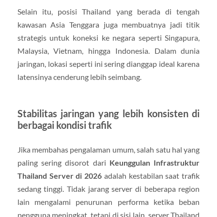
Selain itu, posisi Thailand yang berada di tengah
kawasan Asia Tenggara juga membuatnya jadi titik
strategis untuk koneksi ke negara seperti Singapura,
Malaysia, Vietnam, hingga Indonesia. Dalam dunia
jaringan, lokasi seperti ini sering dianggap ideal karena
latensinya cenderung lebih seimbang.
Stabilitas jaringan yang lebih konsisten di
berbagai kondisi trafik
Jika membahas pengalaman umum, salah satu hal yang
paling sering disorot dari
Keunggulan Infrastruktur
Thailand Server di 2026
adalah kestabilan saat trafik
sedang tinggi. Tidak jarang server di beberapa region
lain mengalami penurunan performa ketika beban
pengguna meningkat, tetapi di sisi lain, server Thailand