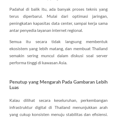
Padahal di balik itu, ada banyak proses teknis yang
terus diperbarui. Mulai dari optimasi jaringan,
peningkatan kapasitas data center, sampai kerja sama
antar penyedia layanan internet regional.
Semua itu secara tidak langsung membentuk
ekosistem yang lebih matang, dan membuat Thailand
semakin sering muncul dalam diskusi soal server
performa tinggi di kawasan Asia.
Penutup yang Mengarah Pada Gambaran Lebih
Luas
Kalau dilihat secara keseluruhan, perkembangan
infrastruktur digital di Thailand menunjukkan arah
yang cukup konsisten menuju stabilitas dan efisiensi.