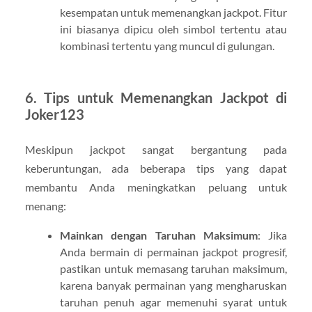
kesempatan untuk memenangkan jackpot. Fitur
ini biasanya dipicu oleh simbol tertentu atau
kombinasi tertentu yang muncul di gulungan.
6.
Tips untuk Memenangkan Jackpot di
Joker123
Meskipun jackpot sangat bergantung pada
keberuntungan, ada beberapa tips yang dapat
membantu Anda meningkatkan peluang untuk
menang:
Mainkan dengan Taruhan Maksimum
: Jika
Anda bermain di permainan jackpot progresif,
pastikan untuk memasang taruhan maksimum,
karena banyak permainan yang mengharuskan
taruhan penuh agar memenuhi syarat untuk