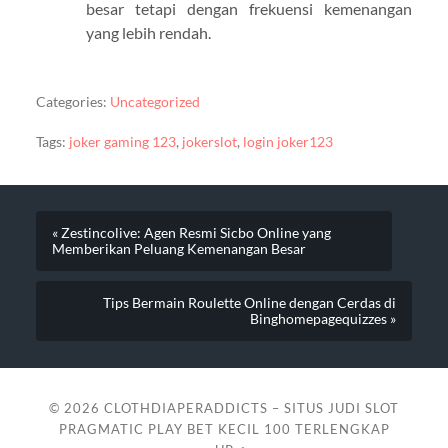
besar tetapi dengan frekuensi kemenangan
yang lebih rendah.
Categories:
Uncategorized
Tags:
joker gaming 123
,
jokerslot
,
login joker123
« Zestincolive: Agen Resmi Sicbo Online yang
Memberikan Peluang Kemenangan Besar
Tips Bermain Roulette Online dengan Cerdas di
Binghomepagequizzes »
© 2026
CLOTHDIAPERADDICTS – SITUS JUDI SLOT
PRAGMATIC PLAY BET KECIL 100 TERLENGKAP