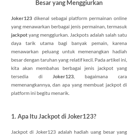
Besar yang Menggiurkan
Joker123
dikenal sebagai platform permainan online
yang menawarkan berbagai jenis permainan, termasuk
jackpot
yang menggiurkan. Jackpots adalah salah satu
daya tarik utama bagi banyak pemain, karena
menawarkan peluang untuk memenangkan hadiah
besar dengan taruhan yang relatif kecil. Pada artikel ini,
kita akan membahas berbagai jenis jackpot yang
tersedia di
Joker123
, bagaimana cara
memenangkannya, dan apa yang membuat jackpot di
platform ini begitu menarik.
1.
Apa Itu Jackpot di Joker123?
Jackpot di Joker123 adalah hadiah uang besar yang