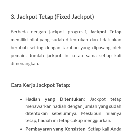
3.
Jackpot Tetap (Fixed Jackpot)
Berbeda dengan jackpot progresif,
Jackpot Tetap
memiliki nilai yang sudah ditentukan dan tidak akan
berubah seiring dengan taruhan yang dipasang oleh
pemain. Jumlah jackpot ini tetap sama setiap kali
dimenangkan.
Cara Kerja Jackpot Tetap:
Hadiah yang Ditentukan
: Jackpot tetap
menawarkan hadiah dengan jumlah yang sudah
ditentukan sebelumnya. Meskipun nilainya
tetap, hadiah ini tetap cukup menggiurkan.
Pembayaran yang Konsisten
: Setiap kali Anda