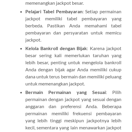
memenangkan jackpot besar.
Pelajari Tabel Pembayaran
: Setiap permainan
jackpot memiliki tabel pembayaran yang
berbeda. Pastikan Anda memahami tabel
pembayaran dan persyaratan untuk memicu
jackpot.
Kelola Bankroll dengan Bijak
: Karena jackpot
besar sering kali memerlukan taruhan yang
lebih besar, penting untuk mengelola bankroll
Anda dengan bijak agar Anda memiliki cukup
dana untuk terus bermain dan memiliki peluang
untuk memenangkan jackpot.
Bermain Permainan yang Sesuai
: Pilih
permainan dengan jackpot yang sesuai dengan
anggaran dan preferensi Anda. Beberapa
permainan memiliki frekuensi pembayaran
yang lebih tinggi meskipun jackpotnya lebih
kecil, sementara yang lain menawarkan jackpot