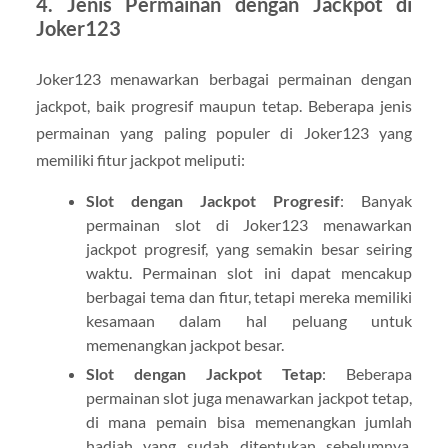
4.
Jenis Permainan dengan Jackpot di
Joker123
Joker123 menawarkan berbagai permainan dengan
jackpot, baik progresif maupun tetap. Beberapa jenis
permainan yang paling populer di Joker123 yang
memiliki fitur jackpot meliputi:
Slot dengan Jackpot Progresif
: Banyak
permainan slot di Joker123 menawarkan
jackpot progresif, yang semakin besar seiring
waktu. Permainan slot ini dapat mencakup
berbagai tema dan fitur, tetapi mereka memiliki
kesamaan dalam hal peluang untuk
memenangkan jackpot besar.
Slot dengan Jackpot Tetap
: Beberapa
permainan slot juga menawarkan jackpot tetap,
di mana pemain bisa memenangkan jumlah
hadiah yang sudah ditentukan sebelumnya.