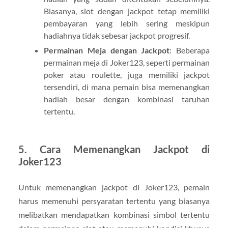
Biasanya, slot dengan jackpot tetap memiliki
pembayaran yang lebih sering meskipun
hadiahnya tidak sebesar jackpot progresif.
Permainan Meja dengan Jackpot
: Beberapa
permainan meja di Joker123, seperti permainan
poker atau roulette, juga memiliki jackpot
tersendiri, di mana pemain bisa memenangkan
hadiah besar dengan kombinasi taruhan
tertentu.
5.
Cara Memenangkan Jackpot di
Joker123
Untuk memenangkan jackpot di Joker123, pemain
harus memenuhi persyaratan tertentu yang biasanya
melibatkan mendapatkan kombinasi simbol tertentu