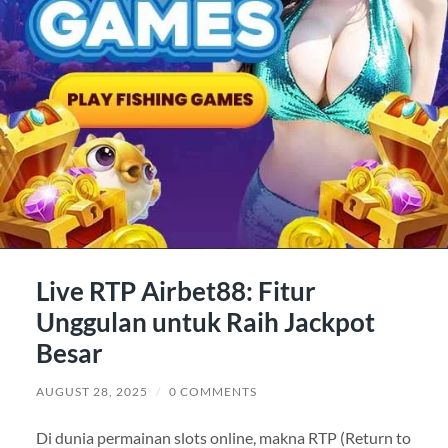
Live RTP Airbet88: Fitur
Unggulan untuk Raih Jackpot
Besar
AUGUST 28, 2025
/
0 COMMENTS
Di dunia permainan slots online, makna RTP (Return to