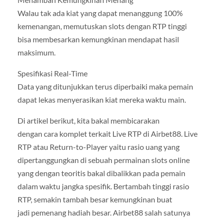
Walau tak ada kiat yang dapat menanggung 100%
kemenangan, memutuskan slots dengan RTP tinggi
bisa membesarkan kemungkinan mendapat hasil
maksimum.
Spesifikasi Real-Time
Data yang ditunjukkan terus diperbaiki maka pemain
dapat lekas menyerasikan kiat mereka waktu main.
Di artikel berikut, kita bakal membicarakan
dengan cara komplet terkait Live RTP di Airbet88. Live
RTP atau Return-to-Player yaitu rasio uang yang
dipertanggungkan di sebuah permainan slots online
yang dengan teoritis bakal dibalikkan pada pemain
dalam waktu jangka spesifik. Bertambah tinggi rasio
RTP, semakin tambah besar kemungkinan buat
jadi pemenang hadiah besar. Airbet88 salah satunya