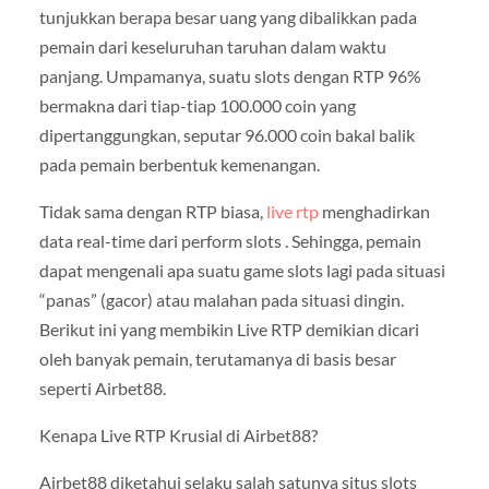
tunjukkan berapa besar uang yang dibalikkan pada
pemain dari keseluruhan taruhan dalam waktu
panjang. Umpamanya, suatu slots dengan RTP 96%
bermakna dari tiap-tiap 100.000 coin yang
dipertanggungkan, seputar 96.000 coin bakal balik
pada pemain berbentuk kemenangan.
Tidak sama dengan RTP biasa,
live rtp
menghadirkan
data real-time dari perform slots . Sehingga, pemain
dapat mengenali apa suatu game slots lagi pada situasi
“panas” (gacor) atau malahan pada situasi dingin.
Berikut ini yang membikin Live RTP demikian dicari
oleh banyak pemain, terutamanya di basis besar
seperti Airbet88.
Kenapa Live RTP Krusial di Airbet88?
Airbet88 diketahui selaku salah satunya situs slots