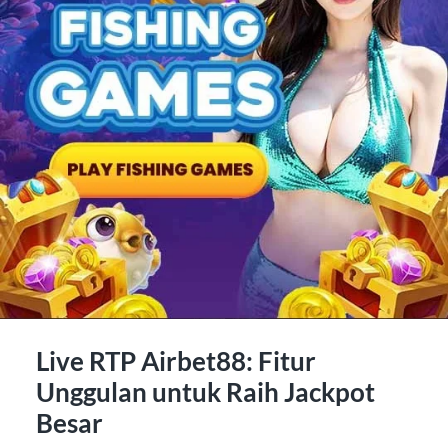
Live RTP Airbet88: Fitur
Unggulan untuk Raih Jackpot
Besar