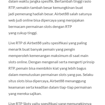
dalam waktu jangka spesifik. Bertambah tinggi rasio
RTP, semakin tambah besar kemungkinan buat
jadi pemenang hadiah besar. Airbet88 salah satunya
web judi online bisa dipercaya yang menjajakan
bermacam permainan slots dengan RTP
yang cukup tinggi.
Live RTP di Airbet88 yaitu spesifikasi yang paling
menarik buat banyak pemain yang pengin
memperoleh kemenangan maksimum di saat main
slots online. Dengan mengenali serta mengerti prinsip
RTP, pemain bisa membikin kiat yang lebih bagus
dalam memutuskan permainan slots yang pas. Selaku
situs slots bisa dipercaya, Airbet88 menanggung
keamanan serta keadilan dalam tiap-tiap permainan
yang mereka sajikan.
Live RTP Slots yaitu spesifikasi yang memungkinnya