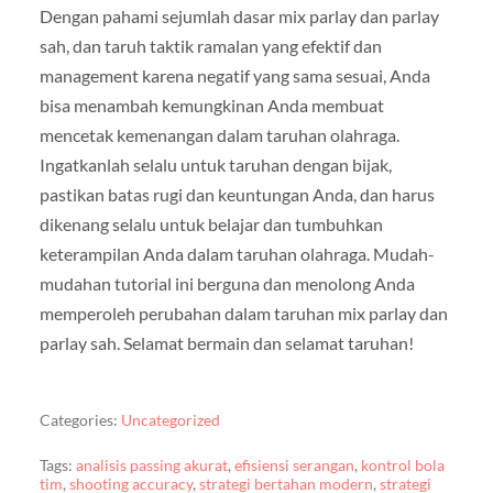
Dengan pahami sejumlah dasar mix parlay dan parlay
sah, dan taruh taktik ramalan yang efektif dan
management karena negatif yang sama sesuai, Anda
bisa menambah kemungkinan Anda membuat
mencetak kemenangan dalam taruhan olahraga.
Ingatkanlah selalu untuk taruhan dengan bijak,
pastikan batas rugi dan keuntungan Anda, dan harus
dikenang selalu untuk belajar dan tumbuhkan
keterampilan Anda dalam taruhan olahraga. Mudah-
mudahan tutorial ini berguna dan menolong Anda
memperoleh perubahan dalam taruhan mix parlay dan
parlay sah. Selamat bermain dan selamat taruhan!
Categories:
Uncategorized
Tags:
analisis passing akurat
,
efisiensi serangan
,
kontrol bola
tim
,
shooting accuracy
,
strategi bertahan modern
,
strategi