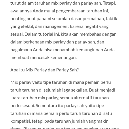
turut dalam taruhan mix parlay dan parlay sah. Tetapi,
awalannya Anda mulai pengembaraan taruhan ini,
penting buat pahami sejumlah dasar permainan, taktik
yang efektif, dan management karena negatif yang
sesuai. Dalam tutorial ini, kita akan membahas dengan
dalam berkenaan mix parlay dan parlay sah, dan
bagaimana Anda bisa menambah kemungkinan Anda
membuat mencetak kemenangan.
Apa itu Mix Parlay dan Parlay Sah?
Mix parlay yaitu tipe taruhan di mana pemain perlu
taruh taruhan di sejumlah laga sekalian. Buat menjadi
juara taruhan mix parlay, semua alternatif taruhan
perlu sesuai. Sementara itu parlay sah yaitu tipe
taruhan di mana pemain perlu taruh taruhan di satu
kompetisi, tetapi pada taruhan jumlah yang makin
tinggi. Biasanya, parlay sah tawarkan pembayaran yang