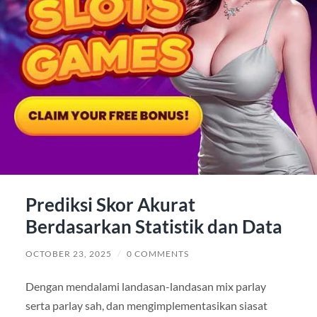
Prediksi Skor Akurat
Berdasarkan Statistik dan Data
OCTOBER 23, 2025
/
0 COMMENTS
Dengan mendalami landasan-landasan mix parlay
serta parlay sah, dan mengimplementasikan siasat