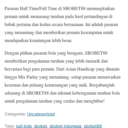
Pasaran Half Time/Full Time di SBOBET88 memungkinkan
pemain untuk memasang taruhan pada hasil pertandingan di
babak pertama dan kedua secara bersamaan. Ini adalah pasaran
yang menantang dan memberikan pemain kesempatan untuk
mendapatkan keuntungan lebih besar.
Dengan pilihan pasaran bola yang beragam, SBOBET88
memberikan pengalaman taruhan yang lebih menarik dan
bervariasi bagi para pemain. Dari Asian Handicap yang dinamis
hingga Mix Parlay yang menantang, setiap pasaran menawarkan
keseruan dan peluang kemenangan yang unik. Bergabunglah
sekarang di SBOBET88 dan nikmati keberagaman taruhan bola
untuk pengalaman taruhan yang cerdas dan menghibur!
Categories:
Uncategorized
Tags:
judi bola
,
sbobet
,
sbobet indonesia
,
sbobet88