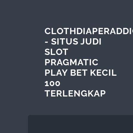
CLOTHDIAPERADDI
- SITUS JUDI
SLOT
PRAGMATIC
PLAY BET KECIL
100
TERLENGKAP