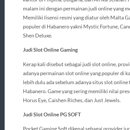
malam ini dengan permainan judi online yang mera
Memiliki lisensi resmi yang diatur oleh Malta G
populer di Habanero yakni Mystic Fortune, Can
Shen Deluxe.
Judi Slot Online Gaming
Kerap kali disebut sebagai judi slot online, prov
adanya permainan slot online yang populer di k
lebih dulu ada sebelum adanya situs slot online
Habanero. Game yang sering memiliki nilai pres
Horus Eye, Caishen Riches, dan Just Jewels.
Judi Slot Online PG SOFT
Pocket Gaming Soft dikenal sebagai provider ju