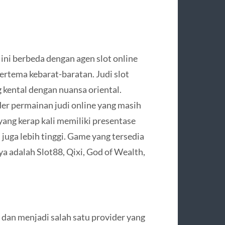
 ini berbeda dengan agen slot online
rtema kebarat-baratan. Judi slot
 kental dengan nuansa oriental.
er permainan judi online yang masih
 yang kerap kali memiliki presentase
uga lebih tinggi. Game yang tersedia
a adalah Slot88, Qixi, God of Wealth,
 dan menjadi salah satu provider yang