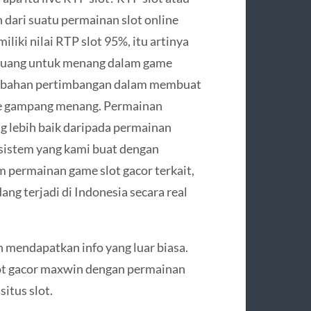
dari suatu permainan slot online
liki nilai RTP slot 95%, itu artinya
eluang untuk menang dalam game
ai bahan pertimbangan dalam membuat
ine gampang menang. Permainan
ng lebih baik daripada permainan
 sistem yang kami buat dengan
 permainan game slot gacor terkait,
 terjadi di Indonesia secara real
h mendapatkan info yang luar biasa.
ot gacor maxwin dengan permainan
itus slot.