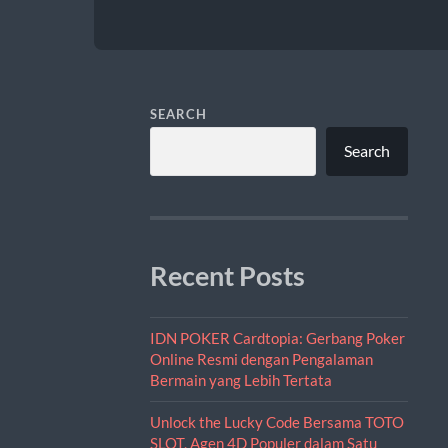
SEARCH
Search
Recent Posts
IDN POKER Cardtopia: Gerbang Poker
Online Resmi dengan Pengalaman
Bermain yang Lebih Tertata
Unlock the Lucky Code Bersama TOTO
SLOT, Agen 4D Populer dalam Satu