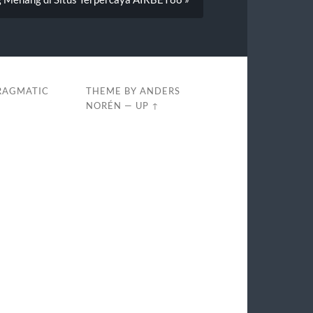
PRAGMATIC
THEME BY
ANDERS
NORÉN
—
UP ↑