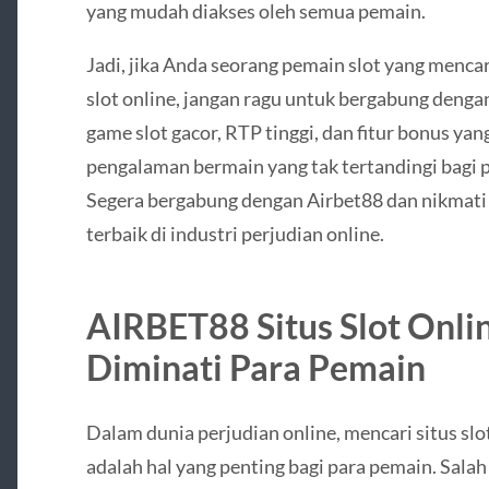
yang mudah diakses oleh semua pemain.
Jadi, jika Anda seorang pemain slot yang menca
slot online, jangan ragu untuk bergabung deng
game slot gacor, RTP tinggi, dan fitur bonus 
pengalaman bermain yang tak tertandingi bagi p
Segera bergabung dengan Airbet88 dan nikmati 
terbaik di industri perjudian online.
AIRBET88 Situs Slot Onli
Diminati Para Pemain
Dalam dunia perjudian online, mencari situs slo
adalah hal yang penting bagi para pemain. Salah 