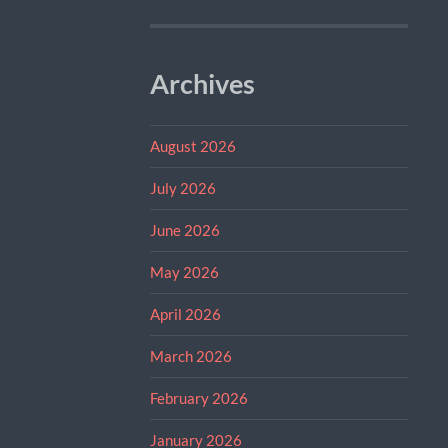
Archives
August 2026
July 2026
June 2026
May 2026
April 2026
March 2026
February 2026
January 2026