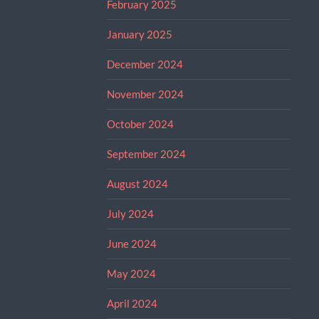
February 2025
January 2025
December 2024
November 2024
October 2024
September 2024
August 2024
July 2024
June 2024
May 2024
April 2024