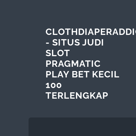
CLOTHDIAPERADDI
- SITUS JUDI
SLOT
PRAGMATIC
PLAY BET KECIL
100
TERLENGKAP