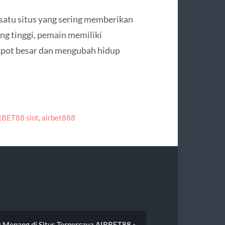
 satu situs yang sering memberikan
g tinggi, pemain memiliki
pot besar dan mengubah hidup
RBET88 slot
,
airbet888
 Menang di Situs Terpercaya AIRBET88 »