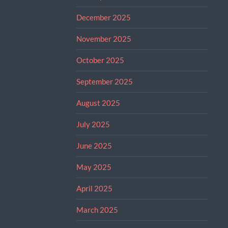
December 2025
November 2025
October 2025
September 2025
August 2025
July 2025
June 2025
May 2025
April 2025
March 2025