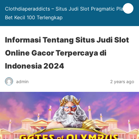
Clothdiaperaddicts – Situs Judi Slot Pragmatic Play
Bet Kecil 100 Terlengkap
Informasi Tentang Situs Judi Slot
Online Gacor Terpercaya di
Indonesia 2024
admin
2 years ago