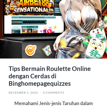
Tips Bermain Roulette Online
dengan Cerdas di
Binghomepagequizzes
DECEMBER 5, 2024
/
0 COMMENTS
Memahami Jenis-jenis Taruhan dalam