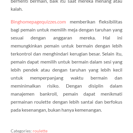
berhenti bermain, baik itu saat mereka menang atau
kalah.
Binghomepagequizzes.com
memberikan fleksibilitas
bagi pemain untuk memilih meja dengan taruhan yang
sesuai dengan anggaran mereka. Hal ini
memungkinkan pemain untuk bermain dengan lebih
terkontrol dan menghindari kerugian besar. Selain itu,
pemain dapat memilih untuk bermain dalam sesi yang
lebih pendek atau dengan taruhan yang lebih kecil
untuk memperpanjang waktu bermain dan
meminimalkan risiko. Dengan disiplin dalam
manajemen bankroll, pemain dapat menikmati
permainan roulette dengan lebih santai dan berfokus
pada kesenangan, bukan hanya kemenangan.
Categories:
roulette