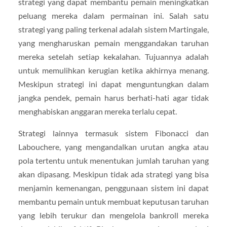
strategi yang dapat membantu pemain meningkatkan
peluang mereka dalam permainan ini. Salah satu
strategi yang paling terkenal adalah sistem Martingale,
yang mengharuskan pemain menggandakan taruhan
mereka setelah setiap kekalahan. Tujuannya adalah
untuk memulihkan kerugian ketika akhirnya menang.
Meskipun strategi ini dapat menguntungkan dalam
jangka pendek, pemain harus berhati-hati agar tidak
menghabiskan anggaran mereka terlalu cepat.
Strategi lainnya termasuk sistem Fibonacci dan
Labouchere, yang mengandalkan urutan angka atau
pola tertentu untuk menentukan jumlah taruhan yang
akan dipasang. Meskipun tidak ada strategi yang bisa
menjamin kemenangan, penggunaan sistem ini dapat
membantu pemain untuk membuat keputusan taruhan
yang lebih terukur dan mengelola bankroll mereka