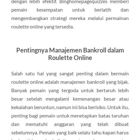
dengan lebih efektif. Binghomepagequizzes memberi
pemain kesempatan untuk berlatih dan
mengembangkan strategi mereka melalui permainan
roulette online yang tersedia.
Pentingnya Manajemen Bankroll dalam
Roulette Online
Salah satu hal yang sangat penting dalam bermain
roulette online adalah manajemen bankroll yang bijak.
Banyak pemain yang tergoda untuk bertaruh lebih
besar setelah mengalami kemenangan besar atau
kekalahan beruntun, namun ini bisa berisiko. Untuk itu,
penting bagi pemain untuk menetapkan batas taruhan
dan mematuhi anggaran yang telah dibuat
sebelumnya. Pemain yang baik selalu tahu kapan harus