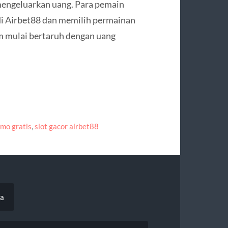
mengeluarkan uang. Para pemain
 di Airbet88 dan memilih permainan
m mulai bertaruh dengan uang
emo gratis
,
slot gacor airbet88
ta