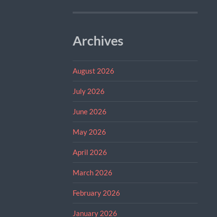
Archives
August 2026
July 2026
June 2026
May 2026
April 2026
March 2026
February 2026
January 2026