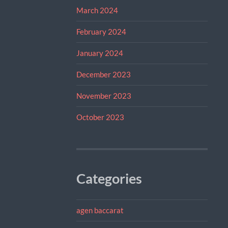
March 2024
February 2024
January 2024
December 2023
November 2023
October 2023
Categories
agen baccarat