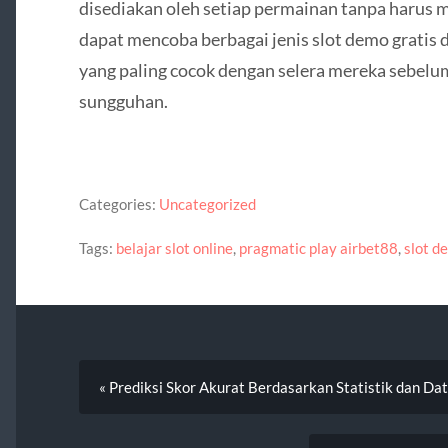
disediakan oleh setiap permainan tanpa harus 
dapat mencoba berbagai jenis slot demo gratis
yang paling cocok dengan selera mereka sebelu
sungguhan.
Categories:
Uncategorized
Tags:
belajar slot online
,
pragmatic play airbet88
,
slot d
« Prediksi Skor Akurat Berdasarkan Statistik dan Da