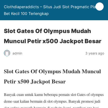
Clothdiaperaddicts – Situs Judi Slot Pragmatic Play
Bet Kecil 100 Terlengkap
Slot Gates Of Olympus Mudah
Muncul Petir x500 Jackpot Besar
admin
3 years ago
Slot Gates Of Olympus Mudah Muncul
Petir x500 Jackpot Besar
Banyak cuan untuk kamu beberapa pemain slot Gates of olympus
demo saat kalian bermain di slot olympus. Banyak promosi judi
slot online menarik bermain di website kami, nantikan apa lagi