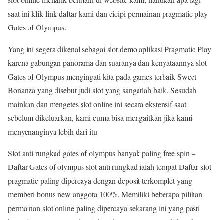
saat ini klik link daftar kami dan cicipi permainan pragmatic play
Gates of Olympus.
Yang ini segera dikenal sebagai slot demo aplikasi Pragmatic Play
karena gabungan panorama dan suaranya dan kenyataannya slot
Gates of Olympus mengingati kita pada games terbaik Sweet
Bonanza yang disebut judi slot yang sangatlah baik. Sesudah
mainkan dan mengetes slot online ini secara ekstensif saat
sebelum dikeluarkan, kami cuma bisa mengaitkan jika kami
menyenanginya lebih dari itu
Slot anti rungkad gates of olympus banyak paling free spin –
Daftar Gates of olympus slot anti rungkad ialah tempat Daftar slot
pragmatic paling dipercaya dengan deposit terkomplet yang
memberi bonus new anggota 100%. Memiliki beberapa pilihan
permainan slot online paling dipercaya sekarang ini yang pasti