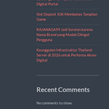
Digital Portal
Slot Deposit 10K Membahas Tampilan
Game
RAJANAGA99 Jadi Sorotan karena
Nama Brand yang Mudah Diingat
Pengguna
Keunggulan Infrastruktur Thailand
Server di 2026 untuk Performa Akses
Digital
Recent Comments
No comments to show.