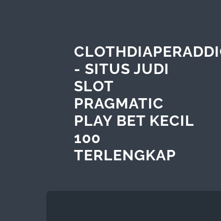
CLOTHDIAPERADDI
- SITUS JUDI
SLOT
PRAGMATIC
PLAY BET KECIL
100
TERLENGKAP