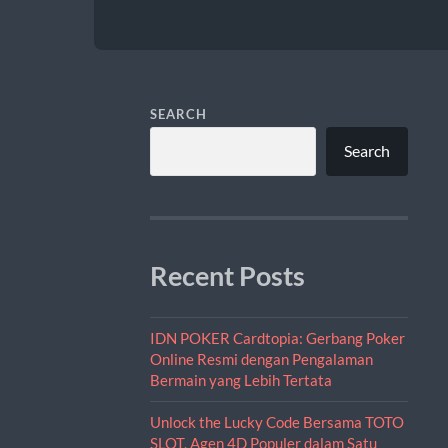
SEARCH
Search
Recent Posts
IDN POKER Cardtopia: Gerbang Poker
Online Resmi dengan Pengalaman
Bermain yang Lebih Tertata
Unlock the Lucky Code Bersama TOTO
SLOT, Agen 4D Populer dalam Satu