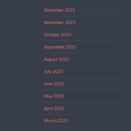
December 2025
November 2025
October 2025
September 2025
August 2025
July 2025
June 2025
May 2025
April 2025
March 2025