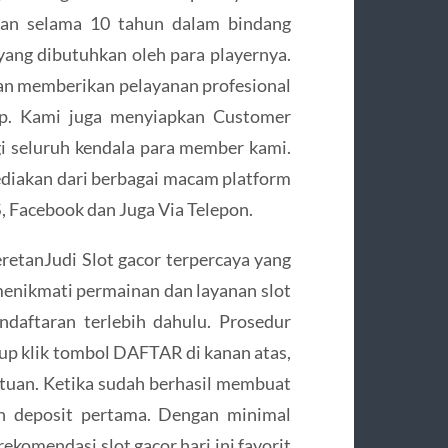
man selama 10 tahun dalam bindang
 yang dibutuhkan oleh para playernya.
n memberikan pelayanan profesional
p. Kami juga menyiapkan Customer
agi seluruh kendala para member kami.
diakan dari berbagai macam platform
, Facebook dan Juga Via Telepon.
retanJudi Slot gacor terpercaya yang
menikmati permainan dan layanan slot
daftaran terlebih dahulu. Prosedur
up klik tombol DAFTAR di kanan atas,
tentuan. Ketika sudah berhasil membuat
an deposit pertama. Dengan minimal
ekomendasi slot gacor hari ini favorit