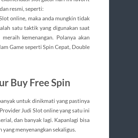
dan resmi, seperti:
Slot online, maka anda mungkin tidak
salah satu taktik yang digunakan saat
 meraih kemenangan. Polanya akan
lam Game seperti Spin Cepat, Double
tur Buy Free Spin
anyak untuk dinikmati yang pastinya
ovider Judi Slot online yang satu ini
rial, dan banyak lagi. Kapanlagi bisa
 yang menyenangkan sekaligus.