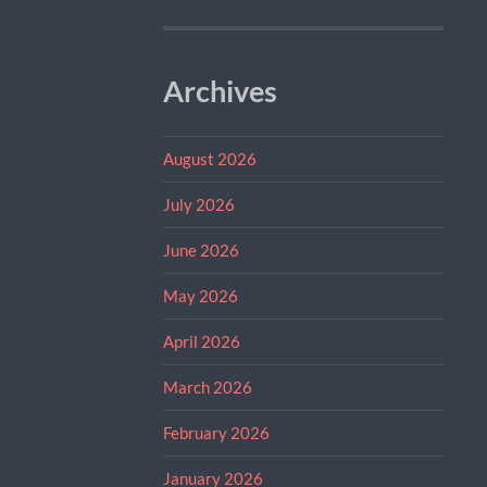
Archives
August 2026
July 2026
June 2026
May 2026
April 2026
March 2026
February 2026
January 2026