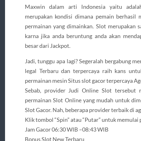
Maxwin dalam arti Indonesia yaitu adal
merupakan kondisi dimana pemain berhasil
permainan yang dimainkan. Slot merupakan sa
karna jika anda beruntung anda akan menda
besar dari Jackpot.
Jadi, tunggu apa lagi? Segeralah bergabung men
legal Terbaru dan terpercaya raih kans un
permainan mesin Situs slot gacor terpercaya Age
Sebab, provider Judi Online Slot tersebut
permainan Slot Online yang mudah untuk dime
Slot Gacor. Nah, beberapa provider terbaik di ag
Klik tombol “Spin” atau “Putar” untuk memulai
Jam Gacor 06:30 WIB –08:43 WIB
Bonus Slot New Terbaru