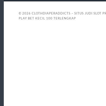
© 2026
CLOTHDIAPERADDICTS – SITUS JUDI SLOT 
PLAY BET KECIL 100 TERLENGKAP