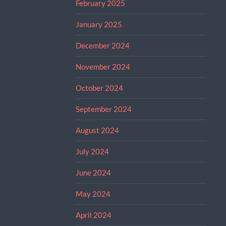
February 2025
January 2025
December 2024
November 2024
October 2024
September 2024
August 2024
July 2024
June 2024
May 2024
April 2024