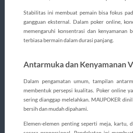
Stabilitas ini membuat pemain bisa fokus pad
gangguan eksternal. Dalam poker online, kond
memengaruhi konsentrasi dan kenyamanan b
terbiasa bermain dalam durasi panjang.
Antarmuka dan Kenyamanan V
Dalam pengamatan umum, tampilan antarmu
membentuk persepsi kualitas. Poker online yan
sering dianggap melelahkan. MAUPOKER dinila
bersih dan mudah dipahami.
Elemen-elemen penting seperti meja, kartu, 
secara proporsional. Pendekatan ini membuat 