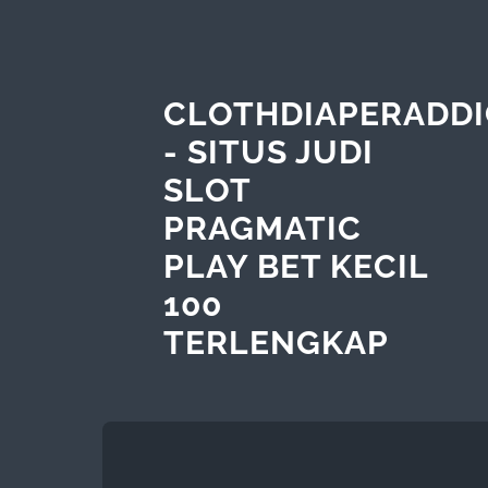
CLOTHDIAPERADDI
- SITUS JUDI
SLOT
PRAGMATIC
PLAY BET KECIL
100
TERLENGKAP