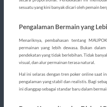
sesuatu yang kini banyak dicari oleh pemain be
Pengalaman Bermain yang Leb
Menariknya, pembahasan tentang MAUPOKE
permainan yang lebih dewasa. Bukan dalam a
pendekatan yang tidak berlebihan. Tidak banyak d
visual, dan alur permainan terasa natural.
Hal ini selaras dengan tren poker online saat 
pengalaman yang stabil dan realistis. Bagi se
ini dianggap sebagai standar baru dalam bermai