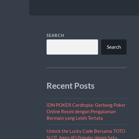
SEARCH
Search
Recent Posts
IDN POKER Cardtopia: Gerbang Poker
Online Resmi dengan Pengalaman
Bermain yang Lebih Tertata
Unlock the Lucky Code Bersama TOTO
SLOT, Agen 4D Populer dalam Satu