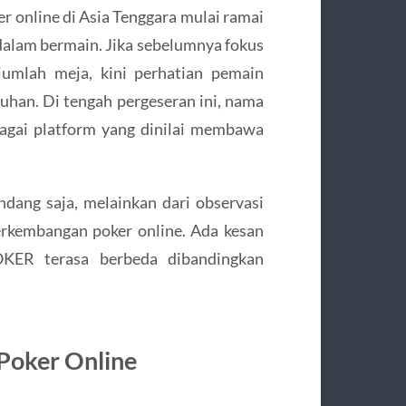
r online di Asia Tenggara mulai ramai
alam bermain. Jika sebelumnya fokus
umlah meja, kini perhatian pemain
ruhan. Di tengah pergeseran ini, nama
agai platform yang dinilai membawa
ndang saja, melainkan dari observasi
erkembangan poker online. Ada kesan
ER terasa berbeda dibandingkan
Poker Online