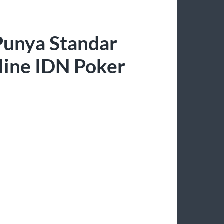
unya Standar
line IDN Poker