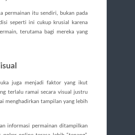
a permainan itu sendiri, bukan pada
isi seperti ini cukup krusial karena
ermain, terutama bagi mereka yang
isual
ka juga menjadi faktor yang ikut
g terlalu ramai secara visual justru
i menghadirkan tampilan yang lebih
dan informasi permainan ditampilkan
poker online terasa lebih “tenang”,