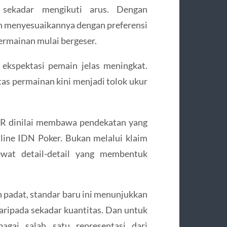
 sekadar mengikuti arus. Dengan
n menyesuaikannya dengan preferensi
rmainan mulai bergeser.
i ekspektasi pemain jelas meningkat.
itas permainan kini menjadi tolok ukur
ER dinilai membawa pendekatan yang
nline IDN Poker. Bukan melalui klaim
ewat detail-detail yang membentuk
n padat, standar baru ini menunjukkan
aripada sekadar kuantitas. Dan untuk
gai salah satu representasi dari