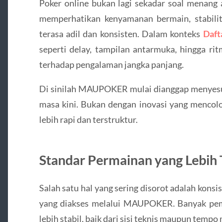
Poker online bukan lagi sekadar soal menang 
memperhatikan kenyamanan bermain, stabilit
terasa adil dan konsisten. Dalam konteks
Daf
seperti delay, tampilan antarmuka, hingga r
terhadap pengalaman jangka panjang.
Di sinilah MAUPOKER mulai dianggap menyesu
masa kini. Bukan dengan inovasi yang mencol
lebih rapi dan terstruktur.
Standar Permainan yang Lebih 
Salah satu hal yang sering disorot adalah konsi
yang diakses melalui MAUPOKER. Banyak pem
lebih stabil, baik dari sisi teknis maupun tempo 