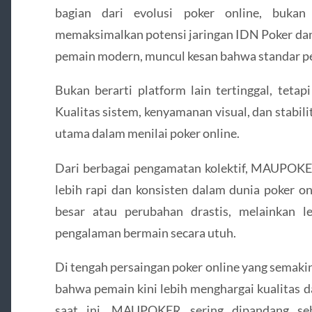
bagian dari evolusi poker online, bukan
memaksimalkan potensi jaringan IDN Poker da
pemain modern, muncul kesan bahwa standar pe
Bukan berarti platform lain tertinggal, tetap
Kualitas sistem, kenyamanan visual, dan stabil
utama dalam menilai poker online.
Dari berbagai pengamatan kolektif, MAUPOK
lebih rapi dan konsisten dalam dunia poker o
besar atau perubahan drastis, melainkan l
pengalaman bermain secara utuh.
Di tengah persaingan poker online yang semaki
bahwa pemain kini lebih menghargai kualitas d
saat ini, MAUPOKER sering dipandang seba