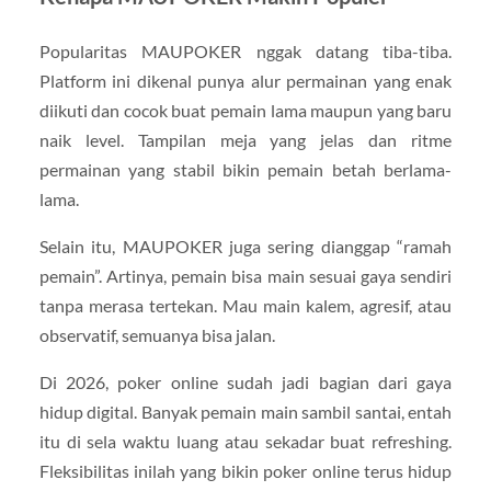
Popularitas MAUPOKER nggak datang tiba-tiba.
Platform ini dikenal punya alur permainan yang enak
diikuti dan cocok buat pemain lama maupun yang baru
naik level. Tampilan meja yang jelas dan ritme
permainan yang stabil bikin pemain betah berlama-
lama.
Selain itu, MAUPOKER juga sering dianggap “ramah
pemain”. Artinya, pemain bisa main sesuai gaya sendiri
tanpa merasa tertekan. Mau main kalem, agresif, atau
observatif, semuanya bisa jalan.
Di 2026, poker online sudah jadi bagian dari gaya
hidup digital. Banyak pemain main sambil santai, entah
itu di sela waktu luang atau sekadar buat refreshing.
Fleksibilitas inilah yang bikin poker online terus hidup