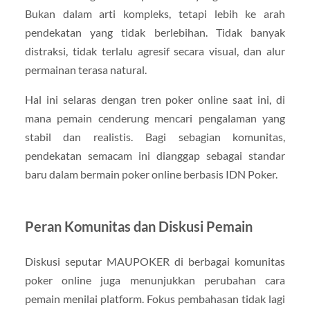
Bukan dalam arti kompleks, tetapi lebih ke arah
pendekatan yang tidak berlebihan. Tidak banyak
distraksi, tidak terlalu agresif secara visual, dan alur
permainan terasa natural.
Hal ini selaras dengan tren poker online saat ini, di
mana pemain cenderung mencari pengalaman yang
stabil dan realistis. Bagi sebagian komunitas,
pendekatan semacam ini dianggap sebagai standar
baru dalam bermain poker online berbasis IDN Poker.
Peran Komunitas dan Diskusi Pemain
Diskusi seputar MAUPOKER di berbagai komunitas
poker online juga menunjukkan perubahan cara
pemain menilai platform. Fokus pembahasan tidak lagi