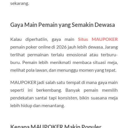
sekarang.
Gaya Main Pemain yang Semakin Dewasa
Kalau diperhatiin, gaya main
Situs MAUPOKER
pemain poker online di 2026 jauh lebih dewasa. Jarang
terlihat permainan terlalu emosional atau terburu-
buru. Pemain lebih menikmati membaca situasi meja,
melihat pola lawan, dan menunggu momen yang tepat.
MAUPOKER jadi salah satu tempat di mana gaya main
seperti ini berkembang. Banyak pemain memilih
pendekatan santai tapi konsisten, bikin suasana meja
lebih hidup dan menantang.
Kenapa MAUPOKER Makin Populer