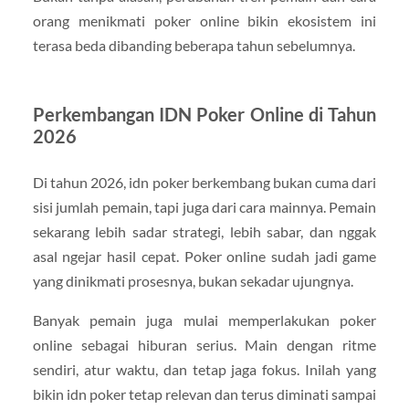
orang menikmati poker online bikin ekosistem ini
terasa beda dibanding beberapa tahun sebelumnya.
Perkembangan IDN Poker Online di Tahun
2026
Di tahun 2026, idn poker berkembang bukan cuma dari
sisi jumlah pemain, tapi juga dari cara mainnya. Pemain
sekarang lebih sadar strategi, lebih sabar, dan nggak
asal ngejar hasil cepat. Poker online sudah jadi game
yang dinikmati prosesnya, bukan sekadar ujungnya.
Banyak pemain juga mulai memperlakukan poker
online sebagai hiburan serius. Main dengan ritme
sendiri, atur waktu, dan tetap jaga fokus. Inilah yang
bikin idn poker tetap relevan dan terus diminati sampai