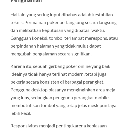
Hal lain yang sering luput dibahas adalah kestabilan
teknis. Permainan poker berlangsung secara langsung
dan melibatkan keputusan yang dibatasi waktu.
Gangguan koneksi, tombol terlambat merespons, atau
perpindahan halaman yang tidak mulus dapat
mengubah pengalaman secara signifikan.
Karena itu, sebuah gerbang poker online yang baik
idealnya tidak hanya terlihat modern, tetapi juga
bekerja secara konsisten di berbagai perangkat.
Pengguna desktop biasanya menginginkan area meja
yang luas, sedangkan pengguna perangkat mobile
membutuhkan tombol yang tetap jelas meskipun layar
lebih kecil.
Responsivitas menjadi penting karena kebiasaan