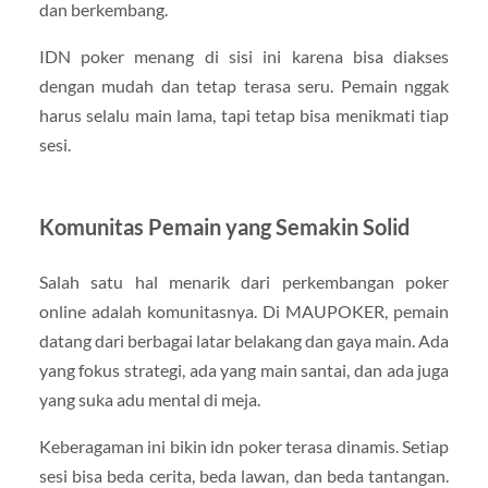
dan berkembang.
IDN poker menang di sisi ini karena bisa diakses
dengan mudah dan tetap terasa seru. Pemain nggak
harus selalu main lama, tapi tetap bisa menikmati tiap
sesi.
Komunitas Pemain yang Semakin Solid
Salah satu hal menarik dari perkembangan poker
online adalah komunitasnya. Di MAUPOKER, pemain
datang dari berbagai latar belakang dan gaya main. Ada
yang fokus strategi, ada yang main santai, dan ada juga
yang suka adu mental di meja.
Keberagaman ini bikin idn poker terasa dinamis. Setiap
sesi bisa beda cerita, beda lawan, dan beda tantangan.