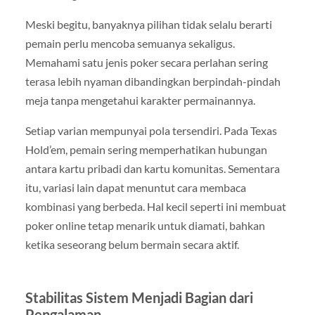
Meski begitu, banyaknya pilihan tidak selalu berarti
pemain perlu mencoba semuanya sekaligus.
Memahami satu jenis poker secara perlahan sering
terasa lebih nyaman dibandingkan berpindah-pindah
meja tanpa mengetahui karakter permainannya.
Setiap varian mempunyai pola tersendiri. Pada Texas
Hold’em, pemain sering memperhatikan hubungan
antara kartu pribadi dan kartu komunitas. Sementara
itu, variasi lain dapat menuntut cara membaca
kombinasi yang berbeda. Hal kecil seperti ini membuat
poker online tetap menarik untuk diamati, bahkan
ketika seseorang belum bermain secara aktif.
Stabilitas Sistem Menjadi Bagian dari
Pengalaman