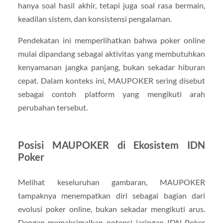
hanya soal hasil akhir, tetapi juga soal rasa bermain,
keadilan sistem, dan konsistensi pengalaman.
Pendekatan ini memperlihatkan bahwa poker online
mulai dipandang sebagai aktivitas yang membutuhkan
kenyamanan jangka panjang, bukan sekadar hiburan
cepat. Dalam konteks ini, MAUPOKER sering disebut
sebagai contoh platform yang mengikuti arah
perubahan tersebut.
Posisi MAUPOKER di Ekosistem IDN
Poker
Melihat keseluruhan gambaran, MAUPOKER
tampaknya menempatkan diri sebagai bagian dari
evolusi poker online, bukan sekadar mengikuti arus.
Dengan memaksimalkan potensi jaringan IDN Poker