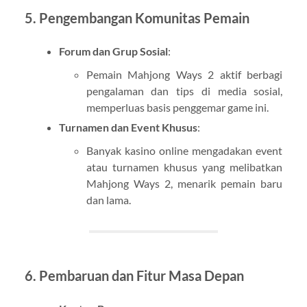
5. Pengembangan Komunitas Pemain
Forum dan Grup Sosial
:
Pemain Mahjong Ways 2 aktif berbagi
pengalaman dan tips di media sosial,
memperluas basis penggemar game ini.
Turnamen dan Event Khusus
:
Banyak kasino online mengadakan event
atau turnamen khusus yang melibatkan
Mahjong Ways 2, menarik pemain baru
dan lama.
6. Pembaruan dan Fitur Masa Depan