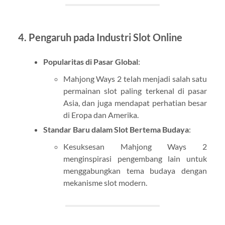
4. Pengaruh pada Industri Slot Online
Popularitas di Pasar Global
:
Mahjong Ways 2 telah menjadi salah satu
permainan slot paling terkenal di pasar
Asia, dan juga mendapat perhatian besar
di Eropa dan Amerika.
Standar Baru dalam Slot Bertema Budaya
:
Kesuksesan Mahjong Ways 2
menginspirasi pengembang lain untuk
menggabungkan tema budaya dengan
mekanisme slot modern.