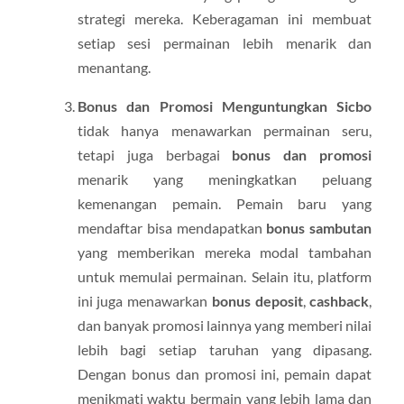
strategi mereka. Keberagaman ini membuat
setiap sesi permainan lebih menarik dan
menantang.
Bonus dan Promosi Menguntungkan
Sicbo
tidak hanya menawarkan permainan seru,
tetapi juga berbagai
bonus dan promosi
menarik yang meningkatkan peluang
kemenangan pemain. Pemain baru yang
mendaftar bisa mendapatkan
bonus sambutan
yang memberikan mereka modal tambahan
untuk memulai permainan. Selain itu, platform
ini juga menawarkan
bonus deposit
,
cashback
,
dan banyak promosi lainnya yang memberi nilai
lebih bagi setiap taruhan yang dipasang.
Dengan bonus dan promosi ini, pemain dapat
menikmati waktu bermain yang lebih lama dan