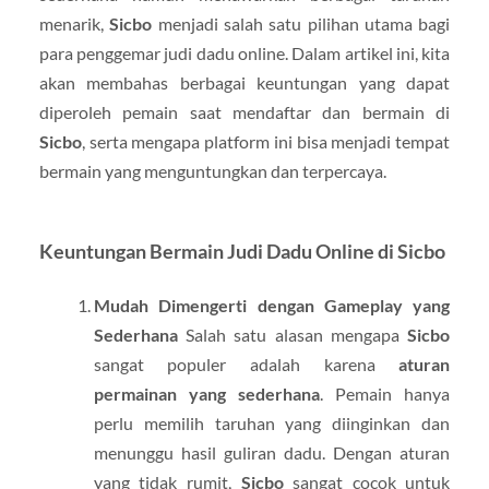
menarik,
Sicbo
menjadi salah satu pilihan utama bagi
para penggemar judi dadu online. Dalam artikel ini, kita
akan membahas berbagai keuntungan yang dapat
diperoleh pemain saat mendaftar dan bermain di
Sicbo
, serta mengapa platform ini bisa menjadi tempat
bermain yang menguntungkan dan terpercaya.
Keuntungan Bermain Judi Dadu Online di Sicbo
Mudah Dimengerti dengan Gameplay yang
Sederhana
Salah satu alasan mengapa
Sicbo
sangat populer adalah karena
aturan
permainan yang sederhana
. Pemain hanya
perlu memilih taruhan yang diinginkan dan
menunggu hasil guliran dadu. Dengan aturan
yang tidak rumit,
Sicbo
sangat cocok untuk