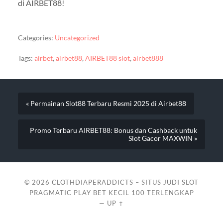
di AIRBET88!
Categories:
Uncategorized
Tags:
airbet
,
airbet88
,
AIRBET88 slot
,
airbet888
« Permainan Slot88 Terbaru Resmi 2025 di Airbet88
Promo Terbaru AIRBET88: Bonus dan Cashback untuk
Slot Gacor MAXWIN »
© 2026
CLOTHDIAPERADDICTS – SITUS JUDI SLOT
PRAGMATIC PLAY BET KECIL 100 TERLENGKAP
—
UP ↑