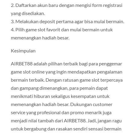
2. Daftarkan akun baru dengan mengisi form registrasi
yang disediakan.
3. Melakukan deposit pertama agar bisa mulai bermain.
4. Pilih game slot favorit dan mulai bermain untuk
memenangkan hadiah besar.
Kesimpulan
AIRBET88 adalah pilihan terbaik bagi para penggemar
game slot online yang ingin mendapatkan pengalaman
bermain terbaik. Dengan ratusan game slot terpercaya
dan gampang dimenangkan, para pemain dapat
menikmati hiburan sekaligus kesempatan untuk
memenangkan hadiah besar. Dukungan customer
service yang profesional dan promo menarik juga
menjadi nilai tambah dari AIRBET88. Jadi, jangan ragu
untuk bergabung dan rasakan sendiri sensasi bermain