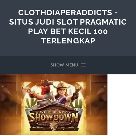
CLOTHDIAPERADDICTS -
SITUS JUDI SLOT PRAGMATIC
PLAY BET KECIL 100
TERLENGKAP
SHOW MENU