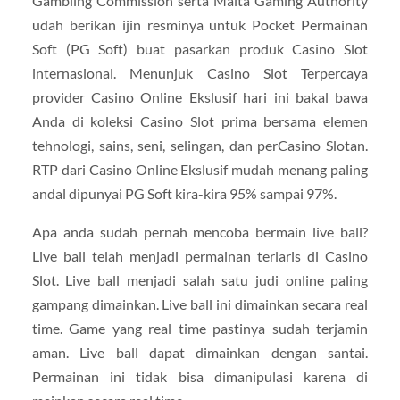
Gambling Commission serta Malta Gaming Authority
udah berikan ijin resminya untuk Pocket Permainan
Soft (PG Soft) buat pasarkan produk Casino Slot
internasional. Menunjuk Casino Slot Terpercaya
provider Casino Online Ekslusif hari ini bakal bawa
Anda di koleksi Casino Slot prima bersama elemen
tehnologi, sains, seni, selingan, dan perCasino Slotan.
RTP dari Casino Online Ekslusif mudah menang paling
andal dipunyai PG Soft kira-kira 95% sampai 97%.
Apa anda sudah pernah mencoba bermain live ball?
Live ball telah menjadi permainan terlaris di Casino
Slot. Live ball menjadi salah satu judi online paling
gampang dimainkan. Live ball ini dimainkan secara real
time. Game yang real time pastinya sudah terjamin
aman. Live ball dapat dimainkan dengan santai.
Permainan ini tidak bisa dimanipulasi karena di