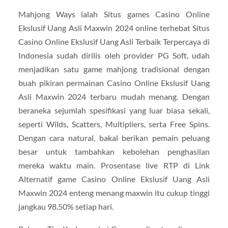
Mahjong Ways ialah Situs games Casino Online
Ekslusif Uang Asli Maxwin 2024 online terhebat Situs
Casino Online Ekslusif Uang Asli Terbaik Terpercaya di
Indonesia sudah dirilis oleh provider PG Soft, udah
menjadikan satu game mahjong tradisional dengan
buah pikiran permainan Casino Online Ekslusif Uang
Asli Maxwin 2024 terbaru mudah menang. Dengan
beraneka sejumlah spesifikasi yang luar biasa sekali,
seperti Wilds, Scatters, Multipliers, serta Free Spins.
Dengan cara natural, bakal berikan pemain peluang
besar untuk tambahkan kebolehan penghasilan
mereka waktu main. Prosentase live RTP di Link
Alternatif game Casino Online Ekslusif Uang Asli
Maxwin 2024 enteng menang maxwin itu cukup tinggi
jangkau 98.50% setiap hari.