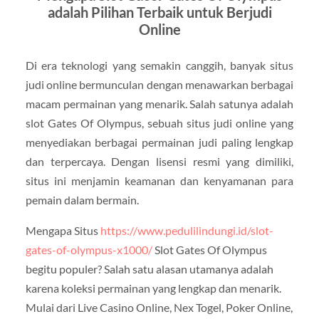
adalah Pilihan Terbaik untuk Berjudi
Online
Di era teknologi yang semakin canggih, banyak situs
judi online bermunculan dengan menawarkan berbagai
macam permainan yang menarik. Salah satunya adalah
slot Gates Of Olympus, sebuah situs judi online yang
menyediakan berbagai permainan judi paling lengkap
dan terpercaya. Dengan lisensi resmi yang dimiliki,
situs ini menjamin keamanan dan kenyamanan para
pemain dalam bermain.
Mengapa Situs
https://www.pedulilindungi.id/slot-
gates-of-olympus-x1000/
Slot Gates Of Olympus
begitu populer? Salah satu alasan utamanya adalah
karena koleksi permainan yang lengkap dan menarik.
Mulai dari Live Casino Online, Nex Togel, Poker Online,