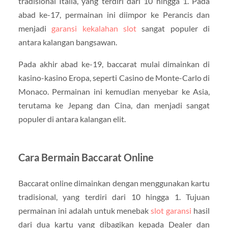
tradisional Italia, yang terdiri dari 10 hingga 1. Pada
abad ke-17, permainan ini diimpor ke Perancis dan
menjadi
garansi kekalahan slot
sangat populer di
antara kalangan bangsawan.
Pada akhir abad ke-19, baccarat mulai dimainkan di
kasino-kasino Eropa, seperti Casino de Monte-Carlo di
Monaco. Permainan ini kemudian menyebar ke Asia,
terutama ke Jepang dan Cina, dan menjadi sangat
populer di antara kalangan elit.
Cara Bermain Baccarat Online
Baccarat online dimainkan dengan menggunakan kartu
tradisional, yang terdiri dari 10 hingga 1. Tujuan
permainan ini adalah untuk menebak
slot garansi
hasil
dari dua kartu yang dibagikan kepada Dealer dan