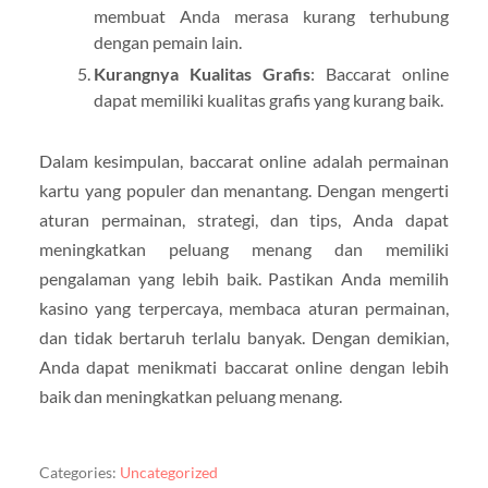
membuat Anda merasa kurang terhubung
dengan pemain lain.
Kurangnya Kualitas Grafis
: Baccarat online
dapat memiliki kualitas grafis yang kurang baik.
Dalam kesimpulan, baccarat online adalah permainan
kartu yang populer dan menantang. Dengan mengerti
aturan permainan, strategi, dan tips, Anda dapat
meningkatkan peluang menang dan memiliki
pengalaman yang lebih baik. Pastikan Anda memilih
kasino yang terpercaya, membaca aturan permainan,
dan tidak bertaruh terlalu banyak. Dengan demikian,
Anda dapat menikmati baccarat online dengan lebih
baik dan meningkatkan peluang menang.
Categories:
Uncategorized