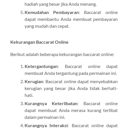
hadiah yang besar jika Anda menang.
Kemudahan Pembayaran
: Baccarat online
dapat membantu Anda membuat pembayaran
yang mudah dan cepat.
Kekurangan Baccarat Online
Berikut adalah beberapa kekurangan baccarat online:
Ketergantungan
: Baccarat online dapat
membuat Anda tergantung pada permainan ini.
Kerugian
: Baccarat online dapat menyebabkan
kerugian yang besar jika Anda tidak berhati-
hati.
Kurangnya Keterlibatan
: Baccarat online
dapat membuat Anda merasa kurang terlibat
dalam permainan ini.
Kurangnya Interaksi
: Baccarat online dapat