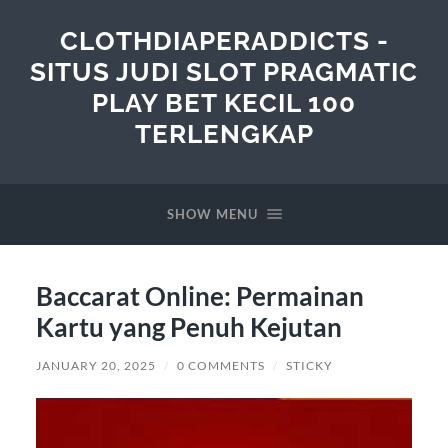
CLOTHDIAPERADDICTS -
SITUS JUDI SLOT PRAGMATIC
PLAY BET KECIL 100
TERLENGKAP
SHOW MENU
Baccarat Online: Permainan
Kartu yang Penuh Kejutan
JANUARY 20, 2025
/
0 COMMENTS
/
STICKY