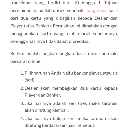
tradisional, yang terdiri dari 10 hingga 1. Tujuan
permainan ini adalah untuk menebak
slot garansi
hasil
dari dua kartu yang dibagikan kepada Dealer dan
Player (atau Banker). Permainan ini dimainkan dengan
menggunakan kartu yang telah diacak sebelumnya,
sehingga hasilnya tidak dapat diprediksi.
Berikut adalah langkah-langkah dasar untuk bermain
baccarat online:
Pilih taruhan Anda, yaitu banker, player, atau tie
(seri).
Dealer akan membagikan dua kartu kepada
Player dan Banker.
Jika hasilnya adalah seri (tie), maka taruhan
akan dihitung kembali.
Jika hasilnya bukan seri, maka taruhan akan
dihitung berdasarkan hasil tersebut.