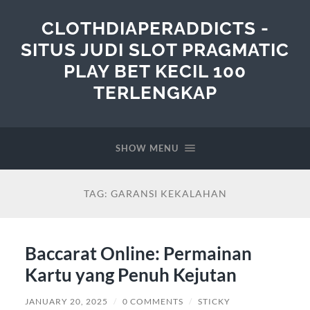
CLOTHDIAPERADDICTS -
SITUS JUDI SLOT PRAGMATIC
PLAY BET KECIL 100
TERLENGKAP
SHOW MENU
TAG:
GARANSI KEKALAHAN
Baccarat Online: Permainan
Kartu yang Penuh Kejutan
JANUARY 20, 2025
/
0 COMMENTS
/
STICKY