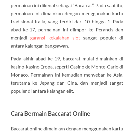
permainan ini dikenal sebagai “Bacarrat”. Pada saat itu,
permainan ini dimainkan dengan menggunakan kartu
tradisional Italia, yang terdiri dari 10 hingga 1. Pada
abad ke-17, permainan ini diimpor ke Perancis dan
menjadi
garansi kekalahan slot
sangat populer di
antara kalangan bangsawan.
Pada akhir abad ke-19, baccarat mulai dimainkan di
kasino-kasino Eropa, seperti Casino de Monte-Carlo di
Monaco. Permainan ini kemudian menyebar ke Asia,
terutama ke Jepang dan Cina, dan menjadi sangat
populer di antara kalangan elit.
Cara Bermain Baccarat Online
Baccarat online dimainkan dengan menggunakan kartu