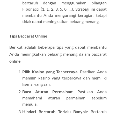
bertaruh dengan menggunakan bilangan
Fibonacci (1, 1, 2, 3, 5, 8, …). Strategi ini dapat
membantu Anda mengurangi kerugian, tetapi
tidak dapat meningkatkan peluang menang.
Tips Baccarat Online
Berikut adalah beberapa tips yang dapat membantu
Anda meningkatkan peluang menang dalam baccarat
online:
Pilih Kasino yang Terpercaya
: Pastikan Anda
memilih kasino yang terpercaya dan memiliki
lisensi yang sah.
Baca Aturan Permainan
: Pastikan Anda
memahami aturan permainan sebelum
memulai.
Hindari Bertaruh Terlalu Banyak
: Bertaruh