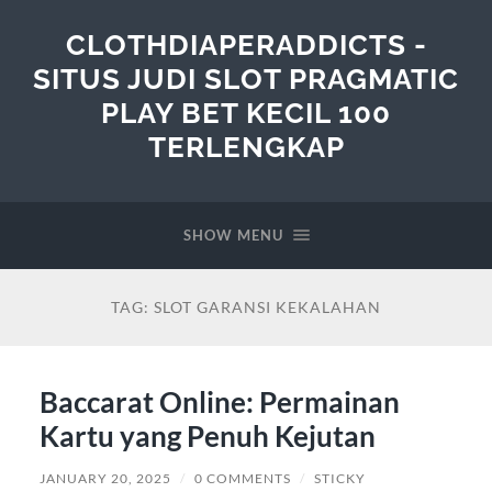
CLOTHDIAPERADDICTS -
SITUS JUDI SLOT PRAGMATIC
PLAY BET KECIL 100
TERLENGKAP
SHOW MENU
TAG:
SLOT GARANSI KEKALAHAN
Baccarat Online: Permainan
Kartu yang Penuh Kejutan
JANUARY 20, 2025
/
0 COMMENTS
/
STICKY