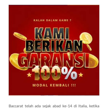
Baccarat telah ada sejak abad ke-14 di Italia, ketika