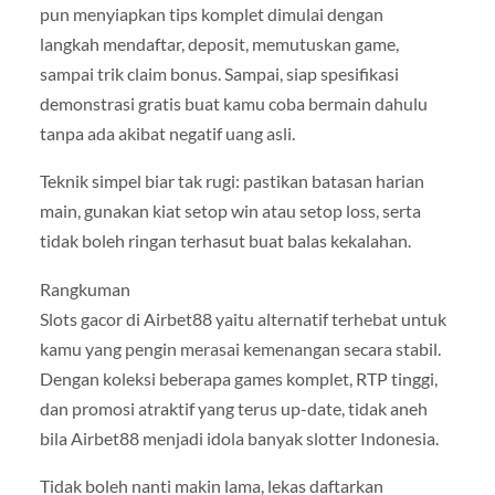
pun menyiapkan tips komplet dimulai dengan
langkah mendaftar, deposit, memutuskan game,
sampai trik claim bonus. Sampai, siap spesifikasi
demonstrasi gratis buat kamu coba bermain dahulu
tanpa ada akibat negatif uang asli.
Teknik simpel biar tak rugi: pastikan batasan harian
main, gunakan kiat setop win atau setop loss, serta
tidak boleh ringan terhasut buat balas kekalahan.
Rangkuman
Slots gacor di Airbet88 yaitu alternatif terhebat untuk
kamu yang pengin merasai kemenangan secara stabil.
Dengan koleksi beberapa games komplet, RTP tinggi,
dan promosi atraktif yang terus up-date, tidak aneh
bila Airbet88 menjadi idola banyak slotter Indonesia.
Tidak boleh nanti makin lama, lekas daftarkan