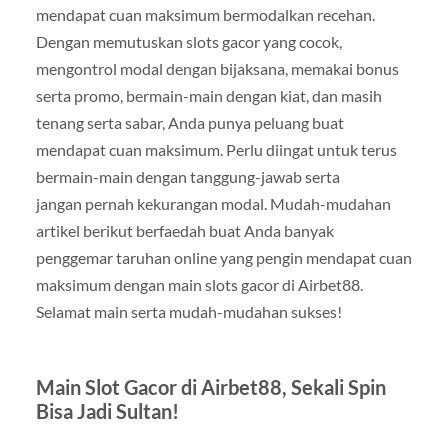
mendapat cuan maksimum bermodalkan recehan.
Dengan memutuskan slots gacor yang cocok,
mengontrol modal dengan bijaksana, memakai bonus
serta promo, bermain-main dengan kiat, dan masih
tenang serta sabar, Anda punya peluang buat
mendapat cuan maksimum. Perlu diingat untuk terus
bermain-main dengan tanggung-jawab serta
jangan pernah kekurangan modal. Mudah-mudahan
artikel berikut berfaedah buat Anda banyak
penggemar taruhan online yang pengin mendapat cuan
maksimum dengan main slots gacor di Airbet88.
Selamat main serta mudah-mudahan sukses!
Main Slot Gacor di Airbet88, Sekali Spin
Bisa Jadi Sultan!