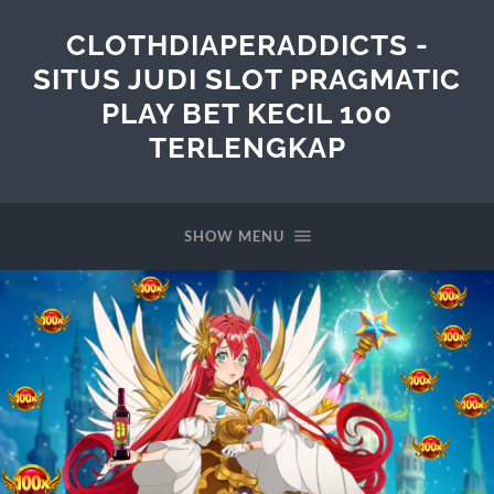
CLOTHDIAPERADDICTS -
SITUS JUDI SLOT PRAGMATIC
PLAY BET KECIL 100
TERLENGKAP
SHOW MENU