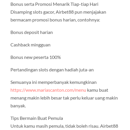
Bonus serta Promosi Menarik Tiap-tiap Hari
Disamping slots gacor, Airbet88 pun menjajakan
bermacam promosi bonus harian, contohnya:
Bonus deposit harian
Cashback mingguan
Bonus new peserta 100%
Pertandingan slots dengan hadiah juta-an
Semuanya ini memperbanyak kemungkinan
https://www.mariascanton.com/menu
kamu buat
menang makin lebih besar tak perlu keluar uang makin
banyak.
Tips Bermain Buat Pemula
Untuk kamu masih pemula, tidak boleh risau. Airbet88