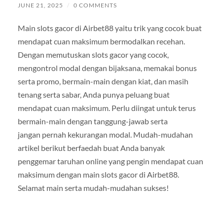
JUNE 21, 2025
/
0 COMMENTS
Main slots gacor di Airbet88 yaitu trik yang cocok buat
mendapat cuan maksimum bermodalkan recehan.
Dengan memutuskan slots gacor yang cocok,
mengontrol modal dengan bijaksana, memakai bonus
serta promo, bermain-main dengan kiat, dan masih
tenang serta sabar, Anda punya peluang buat
mendapat cuan maksimum. Perlu diingat untuk terus
bermain-main dengan tanggung-jawab serta
jangan pernah kekurangan modal. Mudah-mudahan
artikel berikut berfaedah buat Anda banyak
penggemar taruhan online yang pengin mendapat cuan
maksimum dengan main slots gacor di Airbet88.
Selamat main serta mudah-mudahan sukses!