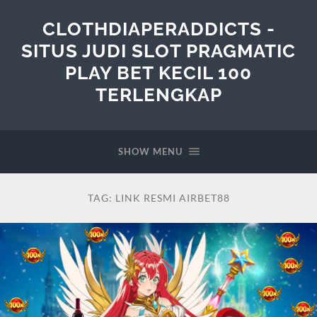
CLOTHDIAPERADDICTS -
SITUS JUDI SLOT PRAGMATIC
PLAY BET KECIL 100
TERLENGKAP
SHOW MENU
TAG:
LINK RESMI AIRBET88