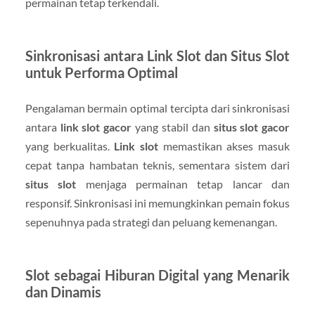
permainan tetap terkendali.
Sinkronisasi antara Link Slot dan Situs Slot
untuk Performa Optimal
Pengalaman bermain optimal tercipta dari sinkronisasi
antara
link slot gacor
yang stabil dan
situs slot gacor
yang berkualitas.
Link slot
memastikan akses masuk
cepat tanpa hambatan teknis, sementara sistem dari
situs slot
menjaga permainan tetap lancar dan
responsif. Sinkronisasi ini memungkinkan pemain fokus
sepenuhnya pada strategi dan peluang kemenangan.
Slot sebagai Hiburan Digital yang Menarik
dan Dinamis