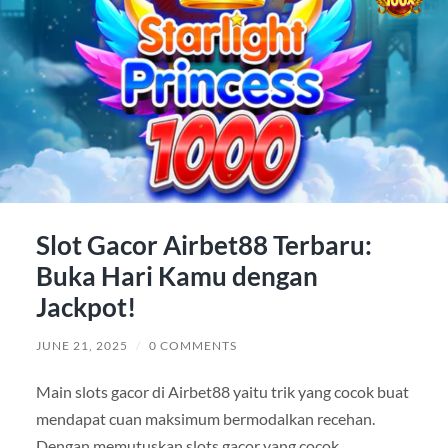
Slot Gacor Airbet88 Terbaru:
Buka Hari Kamu dengan
Jackpot!
JUNE 21, 2025
/
0 COMMENTS
Main slots gacor di Airbet88 yaitu trik yang cocok buat
mendapat cuan maksimum bermodalkan recehan.
Dengan memutuskan slots gacor yang cocok,