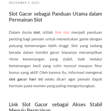
DECEMBER 9, 2025
Slot Gacor sebagai Panduan Utama dalam
Permainan Slot
Dalam dunia
slot
, istilah
link slot
menjadi panduan
penting bagi pemain untuk menentukan game dengan
peluang kemenangan lebih tinggi. Slot yang sedang
berada dalam kondisi gacor biasanya menampilkan
ritme kemenangan yang stabil, baik melalui
kemenangan kecil yang rutin muncul maupun fitur
bonus yang aktif. Oleh karena itu, informasi mengenai
slot gacor hari ini
selalu dicari agar pemain dapat
bermain pada momen yang paling menguntungkan.
Link Slot Gacor sebagai Akses Stabil
Menuju Permainan