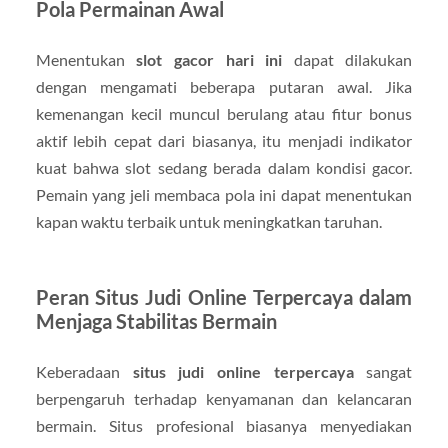
Pola Permainan Awal
Menentukan
slot gacor hari ini
dapat dilakukan
dengan mengamati beberapa putaran awal. Jika
kemenangan kecil muncul berulang atau fitur bonus
aktif lebih cepat dari biasanya, itu menjadi indikator
kuat bahwa slot sedang berada dalam kondisi gacor.
Pemain yang jeli membaca pola ini dapat menentukan
kapan waktu terbaik untuk meningkatkan taruhan.
Peran Situs Judi Online Terpercaya dalam
Menjaga Stabilitas Bermain
Keberadaan
situs judi online terpercaya
sangat
berpengaruh terhadap kenyamanan dan kelancaran
bermain. Situs profesional biasanya menyediakan