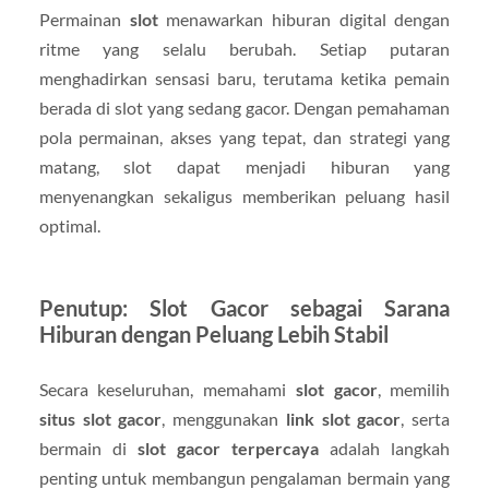
Permainan
slot
menawarkan hiburan digital dengan
ritme yang selalu berubah. Setiap putaran
menghadirkan sensasi baru, terutama ketika pemain
berada di slot yang sedang gacor. Dengan pemahaman
pola permainan, akses yang tepat, dan strategi yang
matang, slot dapat menjadi hiburan yang
menyenangkan sekaligus memberikan peluang hasil
optimal.
Penutup: Slot Gacor sebagai Sarana
Hiburan dengan Peluang Lebih Stabil
Secara keseluruhan, memahami
slot gacor
, memilih
situs slot gacor
, menggunakan
link slot gacor
, serta
bermain di
slot gacor terpercaya
adalah langkah
penting untuk membangun pengalaman bermain yang