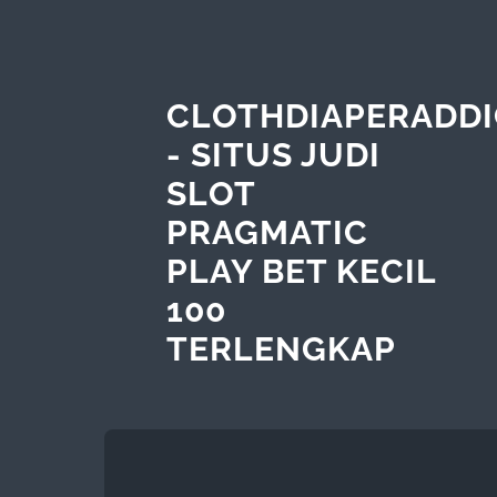
CLOTHDIAPERADDI
- SITUS JUDI
SLOT
PRAGMATIC
PLAY BET KECIL
100
TERLENGKAP