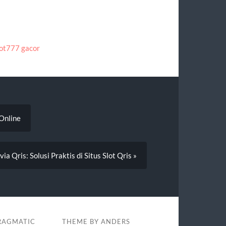
lot777 gacor
Online
via Qris: Solusi Praktis di Situs Slot Qris »
PRAGMATIC
THEME BY
ANDERS