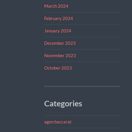
March 2024
February 2024
January 2024
December 2023
November 2023
October 2023
Categories
agen baccarat