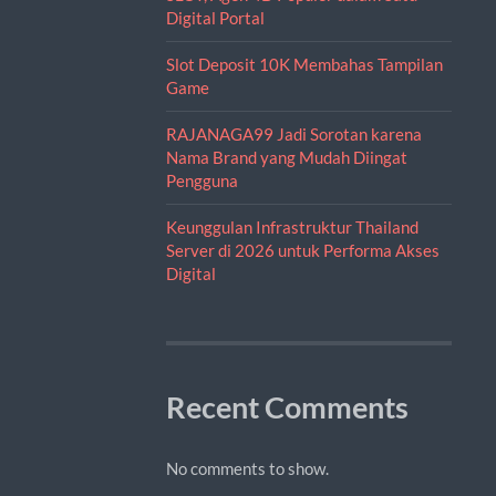
Digital Portal
Slot Deposit 10K Membahas Tampilan
Game
RAJANAGA99 Jadi Sorotan karena
Nama Brand yang Mudah Diingat
Pengguna
Keunggulan Infrastruktur Thailand
Server di 2026 untuk Performa Akses
Digital
Recent Comments
No comments to show.