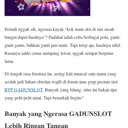
Pernah nggak sih, ngerasa kayak “kok main slot di sini susah
banget dapet hasilnya”? Padahal udah coba berbagai pola, ganti-
ganti game, bahkan ganti jam main. Tapi tetep aja, hasilnya nihil.
Rasanya saldo cuma numpang lewat, nggak sempat berputar
lama.
Di tengah rasa frustrasi itu, sering kali muncul satu nama yang
seolah jadi bahan obrolan wajib di forum atau grup pecinta slot:
RTP GADUNSLOT
. Banyak yang bilang, situs ini bukan tipe
yang pelit-pelit amat. Tapi benarkah begitu?
Banyak yang Ngerasa GADUNSLOT
Lebih Ringan Tangan