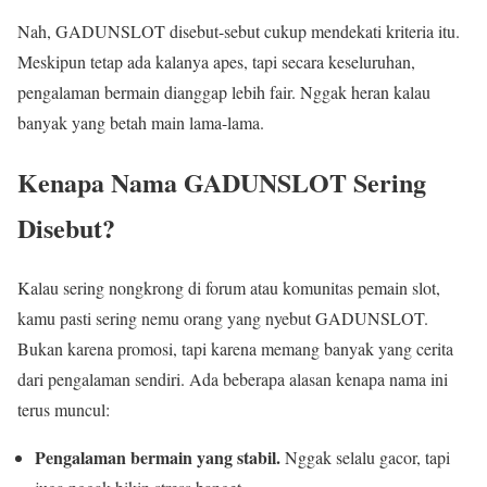
Nah, GADUNSLOT disebut-sebut cukup mendekati kriteria itu.
Meskipun tetap ada kalanya apes, tapi secara keseluruhan,
pengalaman bermain dianggap lebih fair. Nggak heran kalau
banyak yang betah main lama-lama.
Kenapa Nama GADUNSLOT Sering
Disebut?
Kalau sering nongkrong di forum atau komunitas pemain slot,
kamu pasti sering nemu orang yang nyebut GADUNSLOT.
Bukan karena promosi, tapi karena memang banyak yang cerita
dari pengalaman sendiri. Ada beberapa alasan kenapa nama ini
terus muncul:
Pengalaman bermain yang stabil.
Nggak selalu gacor, tapi