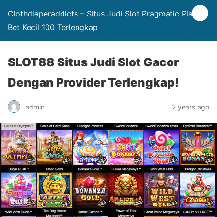
Clothdiaperaddicts – Situs Judi Slot Pragmatic Play
Bet Kecil 100 Terlengkap
SLOT88 Situs Judi Slot Gacor
Dengan Provider Terlengkap!
admin
2 years ago