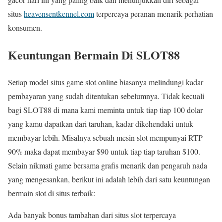
situs
heavensentkennel.com
terpercaya peranan menarik perhatian
konsumen.
Keuntungan Bermain Di SLOT88
Setiap model situs game slot online biasanya melindungi kadar
pembayaran yang sudah ditentukan sebelumnya. Tidak kecuali
bagi SLOT88 di mana kami meminta untuk tiap tiap 100 dolar
yang kamu dapatkan dari taruhan, kadar dikehendaki untuk
membayar lebih. Misalnya sebuah mesin slot mempunyai RTP
90% maka dapat membayar $90 untuk tiap tiap taruhan $100.
Selain nikmati game bersama grafis menarik dan pengaruh nada
yang mengesankan, berikut ini adalah lebih dari satu keuntungan
bermain slot di situs terbaik:
Ada banyak bonus tambahan dari situs slot terpercaya