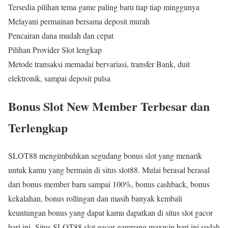
Tersedia pilihan tema game paling baru tiap tiap minggunya
Melayani permainan bersama deposit murah
Pencairan dana mudah dan cepat
Pilihan Provider Slot lengkap
Metode transaksi memadai bervariasi, transfer Bank, duit
elektronik, sampai deposit pulsa
Bonus Slot New Member Terbesar dan
Terlengkap
SLOT88 mengimbuhkan segudang bonus slot yang menarik
untuk kamu yang bermain di situs slot88. Mulai berasal berasal
dari bonus member baru sampai 100%, bonus cashback, bonus
kekalahan, bonus rollingan dan masih banyak kembali
keuntungan bonus yang dapat kamu dapatkan di situs slot gacor
hari ini. Situs SLOT88 slot gacor gampang maxwin hari ini sudah