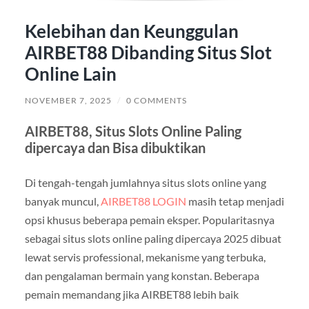
Kelebihan dan Keunggulan
AIRBET88 Dibanding Situs Slot
Online Lain
NOVEMBER 7, 2025
/
0 COMMENTS
AIRBET88, Situs Slots Online Paling
dipercaya dan Bisa dibuktikan
Di tengah-tengah jumlahnya situs slots online yang
banyak muncul,
AIRBET88 LOGIN
masih tetap menjadi
opsi khusus beberapa pemain eksper. Popularitasnya
sebagai situs slots online paling dipercaya 2025 dibuat
lewat servis professional, mekanisme yang terbuka,
dan pengalaman bermain yang konstan. Beberapa
pemain memandang jika AIRBET88 lebih baik