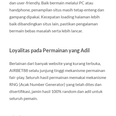
dan user-friendly. Baik bermain melalui PC atau
handphone, penampilan situs masih tetap enteng dan
gampang dipakai. Kecepatan loading halaman lebih
baik dibandingkan situs lain, pastikan pengalaman
bermain bebas masalah serta lebih lancar.
Loyalitas pada Permainan yang Adil
Berlainan dari banyak website yang kurang terbuka,
AIRBET88 selalu junjung tinggi mekanisme permainan
fair-play. Seluruh hasil permainan memakai mekanisme
RNG (Acak Number Generator) yang telah dites dan
disertifikasi, jamin hasil 100% random dan adil untuk
seluruh pemain.