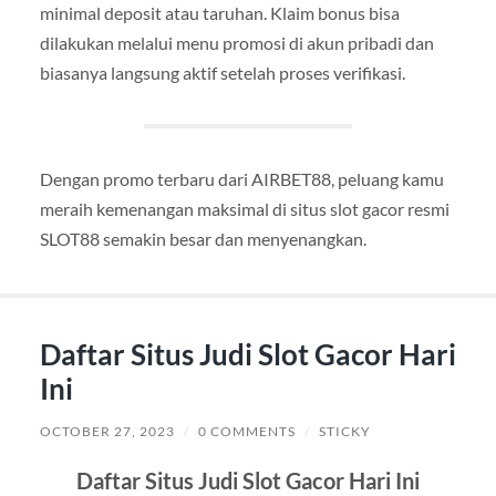
minimal deposit atau taruhan. Klaim bonus bisa
dilakukan melalui menu promosi di akun pribadi dan
biasanya langsung aktif setelah proses verifikasi.
Dengan promo terbaru dari AIRBET88, peluang kamu
meraih kemenangan maksimal di situs slot gacor resmi
SLOT88 semakin besar dan menyenangkan.
Daftar Situs Judi Slot Gacor Hari
Ini
OCTOBER 27, 2023
/
0 COMMENTS
/
STICKY
Daftar Situs Judi Slot Gacor Hari Ini