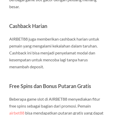
besar.
Cashback Harian
AIRBET88 juga memberikan cashback harian untuk
pemain yang mengalami kekalahan dalam taruhan.
Cashback ini bisa menjadi penyelamat modal dan
kesempatan untuk mencoba lagi tanpa harus
menambah deposit.
Free Spins dan Bonus Putaran Gratis
Beberapa game slot di AIRBET88 menyediakan fitur
free spins sebagai bagian dari promosi. Pemain
airbet88
bisa mendapatkan putaran gratis yang dapat