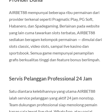
AIRBET88 mempunyai beberapa ribu permainan dari
provider terkenal seperti Pragmatic Play, PG Soft,
Habanero, dan Spadegaming. Berlainan pada website
yang lain cuma tawarkan slots terbatas, AIRBET88
sediakan beragam kelompok permainan — dimulai dari
slots classic, video slots, sampai live kasino dan
sportsbook. Semua game mempunyai penampilan
grafis berkualitas tinggi dan feature bonus berlimpah.
Servis Pelanggan Professional 24 Jam
Satu diantara kelebihannya yang utama AIRBET88
ialah service pelanggan yang aktif 24 jam nonstop.
Team dukungan professional siap menolong pemain
kapan saja lewat live chat, WhatsApp, atau sosial