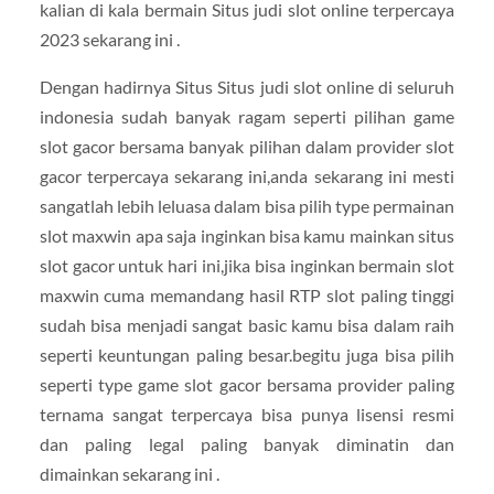
kalian di kala bermain Situs judi slot online terpercaya
2023 sekarang ini .
Dengan hadirnya Situs Situs judi slot online di seluruh
indonesia sudah banyak ragam seperti pilihan game
slot gacor bersama banyak pilihan dalam provider slot
gacor terpercaya sekarang ini,anda sekarang ini mesti
sangatlah lebih leluasa dalam bisa pilih type permainan
slot maxwin apa saja inginkan bisa kamu mainkan situs
slot gacor untuk hari ini,jika bisa inginkan bermain slot
maxwin cuma memandang hasil RTP slot paling tinggi
sudah bisa menjadi sangat basic kamu bisa dalam raih
seperti keuntungan paling besar.begitu juga bisa pilih
seperti type game slot gacor bersama provider paling
ternama sangat terpercaya bisa punya lisensi resmi
dan paling legal paling banyak diminatin dan
dimainkan sekarang ini .