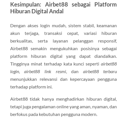
Kesimpulan: Airbet88 sebagai Platform
Hiburan Digital Andal
Dengan akses login mudah, sistem stabil, keamanan
akun terjaga, transaksi cepat, variasi hiburan
berkualitas, serta layanan pelanggan responsif,
Airbet88 semakin mengukuhkan posisinya sebagai
platform hiburan digital yang dapat diandalkan.
Tingginya minat terhadap kata kunci seperti
airbet88
login
,
airbet88 link resmi
, dan
airbet88 terbaru
menunjukkan relevansi dan kepercayaan pengguna
terhadap platform ini.
Airbet88 tidak hanya menghadirkan hiburan digital,
tetapi juga pengalaman online yang aman, nyaman, dan
berfokus pada kebutuhan pengguna modern.