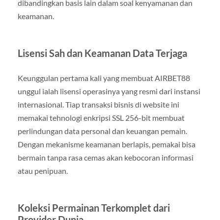
dibandingkan basis lain dalam soal kenyamanan dan
keamanan.
Lisensi Sah dan Keamanan Data Terjaga
Keunggulan pertama kali yang membuat AIRBET88
unggul ialah lisensi operasinya yang resmi dari instansi
internasional. Tiap transaksi bisnis di website ini
memakai tehnologi enkripsi SSL 256-bit membuat
perlindungan data personal dan keuangan pemain.
Dengan mekanisme keamanan berlapis, pemakai bisa
bermain tanpa rasa cemas akan kebocoran informasi
atau penipuan.
Koleksi Permainan Terkomplet dari
Provider Dunia