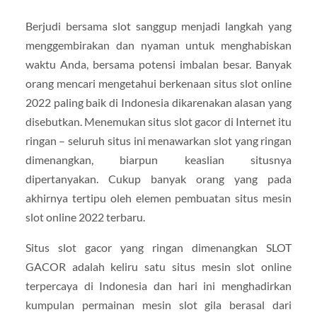
Berjudi bersama slot sanggup menjadi langkah yang
menggembirakan dan nyaman untuk menghabiskan
waktu Anda, bersama potensi imbalan besar. Banyak
orang mencari mengetahui berkenaan situs slot online
2022 paling baik di Indonesia dikarenakan alasan yang
disebutkan. Menemukan situs slot gacor di Internet itu
ringan – seluruh situs ini menawarkan slot yang ringan
dimenangkan, biarpun keaslian situsnya
dipertanyakan. Cukup banyak orang yang pada
akhirnya tertipu oleh elemen pembuatan situs mesin
slot online 2022 terbaru.
Situs slot gacor yang ringan dimenangkan SLOT
GACOR adalah keliru satu situs mesin slot online
terpercaya di Indonesia dan hari ini menghadirkan
kumpulan permainan mesin slot gila berasal dari