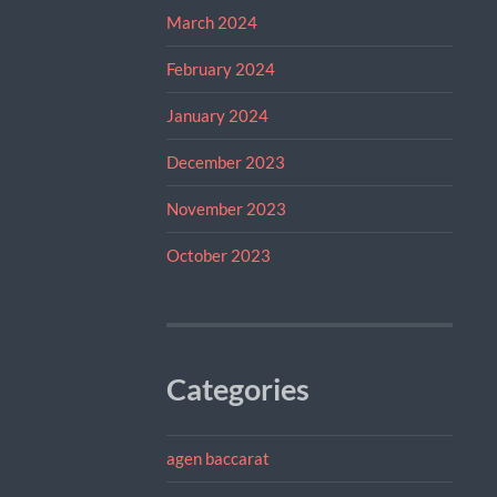
March 2024
February 2024
January 2024
December 2023
November 2023
October 2023
Categories
agen baccarat