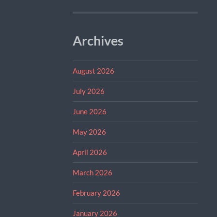
Archives
August 2026
July 2026
June 2026
May 2026
April 2026
March 2026
February 2026
January 2026