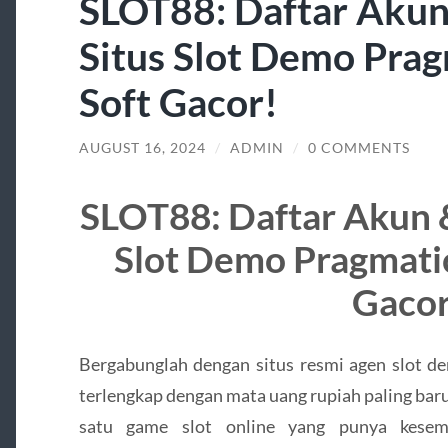
SLOT88: Daftar Akun
Situs Slot Demo Prag
Soft Gacor!
AUGUST 16, 2024
/
ADMIN
/
0 COMMENTS
SLOT88: Daftar Akun &
Slot Demo Pragmatic
Gacor
Bergabunglah dengan situs resmi agen slot de
terlengkap dengan mata uang rupiah paling baru
satu game slot online yang punya kesem