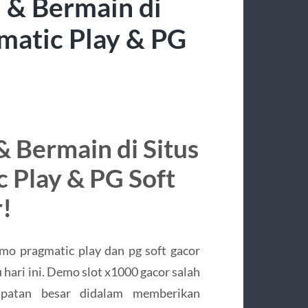
 & Bermain di
matic Play & PG
 Bermain di Situs
 Play & PG Soft
!
mo pragmatic play dan pg soft gacor
 hari ini. Demo slot x1000 gacor salah
patan besar didalam memberikan