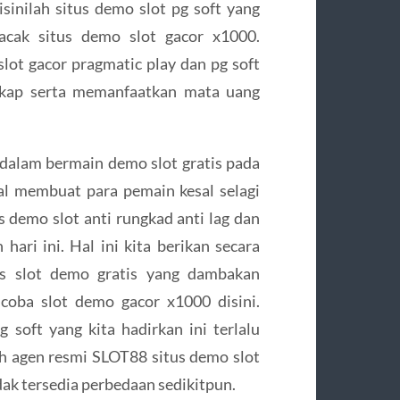
inilah situs demo slot pg soft yang
acak situs demo slot gacor x1000.
lot gacor pragmatic play dan pg soft
ngkap serta memanfaatkan mata uang
dalam bermain demo slot gratis pada
akal membuat para pemain kesal selagi
 demo slot anti rungkad anti lag dan
ari ini. Hal ini kita berikan secara
s slot demo gratis yang dambakan
oba slot demo gacor x1000 disini.
soft yang kita hadirkan ini terlalu
h agen resmi SLOT88 situs demo slot
dak tersedia perbedaan sedikitpun.