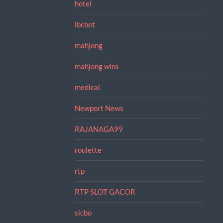
hotel
ibcbet
mahjong
mahjong wins
medical
Newport News
RAJANAGA99
roulette
rtp
RTP SLOT GACOR
sicbo