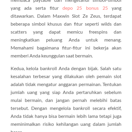
yang ada serta fitur
depo 25 bonus 25
yang
ditawarkan. Dalam Maxwin Slot Ze Zeus, terdapat
beberapa simbol khusus dan fitur seperti wilds dan
scatters yang dapat memicu freespins dan
meningkatkan peluang Anda untuk menang.
Memahami bagaimana fitur-fitur ini bekerja akan
memberi Anda keunggulan saat bermain.
Kedua, kelola bankroll Anda dengan bijak. Salah satu
kesalahan terbesar yang dilakukan oleh pemain slot
adalah tidak mengatur anggaran permainan. Tentukan
jumlah uang yang siap Anda pertaruhkan sebelum
mulai bermain, dan jangan pernah melebihi batas
tersebut. Dengan mengelola bankroll secara efektif,
Anda tidak hanya bisa bermain lebih lama tetapi juga
meminimalkan risiko kehilangan uang dalam jumlah
besar.