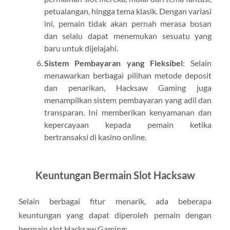
petualangan, hingga tema klasik. Dengan variasi
ini, pemain tidak akan pernah merasa bosan
dan selalu dapat menemukan sesuatu yang
baru untuk dijelajahi.
Sistem Pembayaran yang Fleksibel
: Selain
menawarkan berbagai pilihan metode deposit
dan penarikan, Hacksaw Gaming juga
menampilkan sistem pembayaran yang adil dan
transparan. Ini memberikan kenyamanan dan
kepercayaan kepada pemain ketika
bertransaksi di kasino online.
Keuntungan Bermain Slot Hacksaw
Selain berbagai fitur menarik, ada beberapa
keuntungan yang dapat diperoleh pemain dengan
bermain slot Hacksaw Gaming: