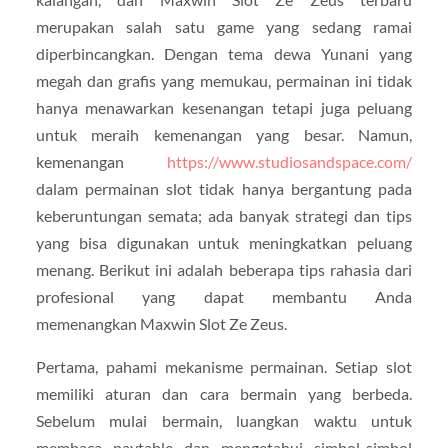
merupakan salah satu game yang sedang ramai
diperbincangkan. Dengan tema dewa Yunani yang
megah dan grafis yang memukau, permainan ini tidak
hanya menawarkan kesenangan tetapi juga peluang
untuk meraih kemenangan yang besar. Namun,
kemenangan
https://www.studiosandspace.com/
dalam permainan slot tidak hanya bergantung pada
keberuntungan semata; ada banyak strategi dan tips
yang bisa digunakan untuk meningkatkan peluang
menang. Berikut ini adalah beberapa tips rahasia dari
profesional yang dapat membantu Anda
memenangkan Maxwin Slot Ze Zeus.
Pertama, pahami mekanisme permainan. Setiap slot
memiliki aturan dan cara bermain yang berbeda.
Sebelum mulai bermain, luangkan waktu untuk
membaca paytable dan mengetahui simbol-simbol