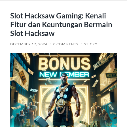
Slot Hacksaw Gaming: Kenali
Fitur dan Keuntungan Bermain
Slot Hacksaw
DECEMBER 17, 2024
/
0 COMMENTS
/
STICKY