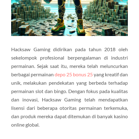
Hacksaw Gaming didirikan pada tahun 2018 oleh
sekelompok profesional berpengalaman di industri
permainan. Sejak saat itu, mereka telah meluncurkan
berbagai permainan
depo 25 bonus 25
yang kreatif dan
unik, melakukan pendekatan yang berbeda terhadap
permainan slot dan bingo. Dengan fokus pada kualitas
dan inovasi, Hacksaw Gaming telah mendapatkan
lisensi dari beberapa otoritas permainan terkemuka,
dan produk mereka dapat ditemukan di banyak kasino
online global.