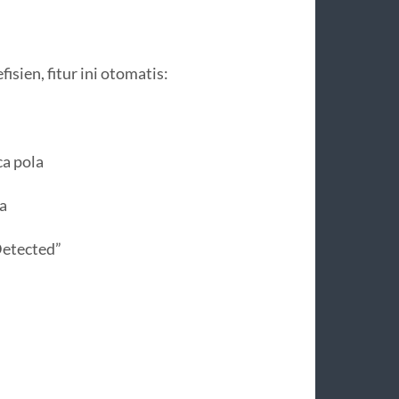
isien, fitur ini otomatis:
a pola
a
Detected”