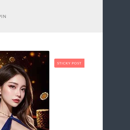
PIN
STICKY POST