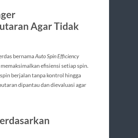
ager
utaran Agar Tidak
cerdas bernama
Auto Spin Efficiency
 memaksimalkan efisiensi setiap spin.
spin berjalan tanpa kontrol hingga
putaran dipantau dan dievaluasi agar
Berdasarkan