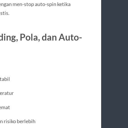
engan men-stop auto-spin ketika
stis.
ing, Pola, dan Auto-
tabil
eratur
emat
n risiko berlebih