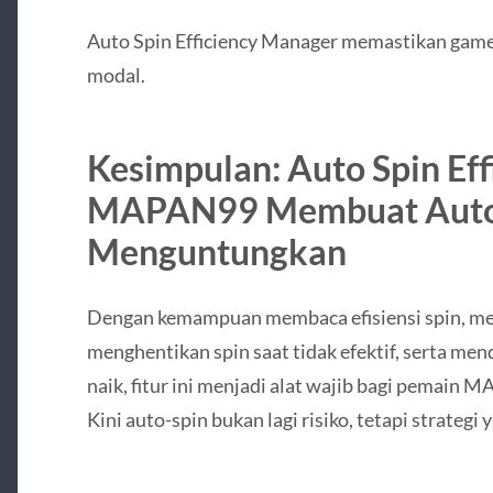
Auto Spin Efficiency Manager memastikan gamep
modal.
Kesimpulan: Auto Spin Ef
MAPAN99 Membuat Auto-
Menguntungkan
Dengan kemampuan membaca efisiensi spin, me
menghentikan spin saat tidak efektif, serta m
naik, fitur ini menjadi alat wajib bagi pemain 
Kini auto-spin bukan lagi risiko, tetapi strateg