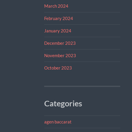
March 2024
February 2024
January 2024
December 2023
November 2023
October 2023
Categories
agen baccarat