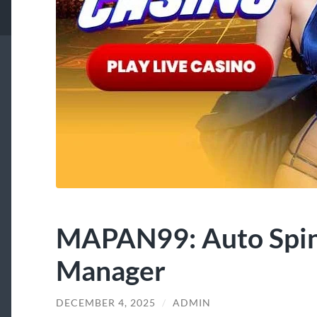
MAPAN99: Auto Spin 
Manager
DECEMBER 4, 2025
/
ADMIN