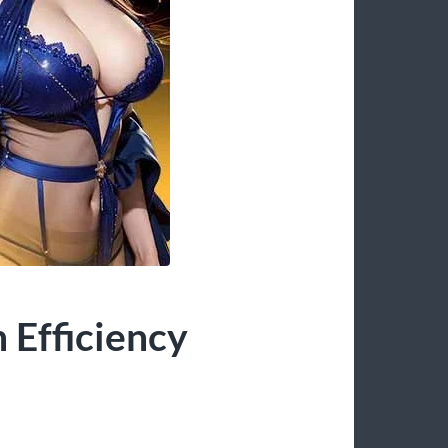
Efficiency