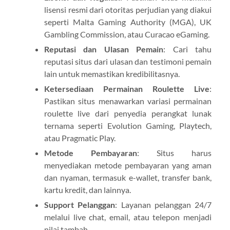
lisensi resmi dari otoritas perjudian yang diakui
seperti Malta Gaming Authority (MGA), UK
Gambling Commission, atau Curacao eGaming.
Reputasi dan Ulasan Pemain
: Cari tahu
reputasi situs dari ulasan dan testimoni pemain
lain untuk memastikan kredibilitasnya.
Ketersediaan Permainan Roulette Live
:
Pastikan situs menawarkan variasi permainan
roulette live dari penyedia perangkat lunak
ternama seperti Evolution Gaming, Playtech,
atau Pragmatic Play.
Metode Pembayaran
: Situs harus
menyediakan metode pembayaran yang aman
dan nyaman, termasuk e-wallet, transfer bank,
kartu kredit, dan lainnya.
Support Pelanggan
: Layanan pelanggan 24/7
melalui live chat, email, atau telepon menjadi
nilai tambah.