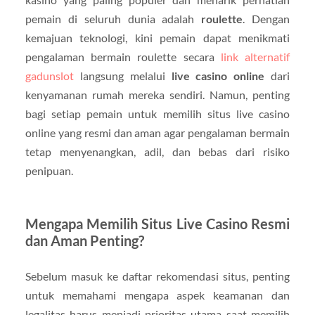
pemain di seluruh dunia adalah
roulette
. Dengan
kemajuan teknologi, kini pemain dapat menikmati
pengalaman bermain roulette secara
link alternatif
gadunslot
langsung melalui
live casino online
dari
kenyamanan rumah mereka sendiri. Namun, penting
bagi setiap pemain untuk memilih situs live casino
online yang resmi dan aman agar pengalaman bermain
tetap menyenangkan, adil, dan bebas dari risiko
penipuan.
Mengapa Memilih Situs Live Casino Resmi
dan Aman Penting?
Sebelum masuk ke daftar rekomendasi situs, penting
untuk memahami mengapa aspek keamanan dan
legalitas harus menjadi prioritas utama saat memilih