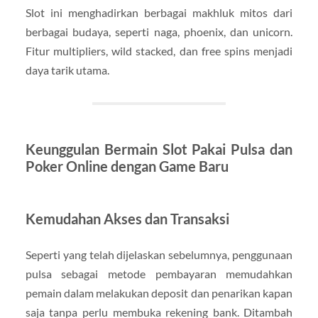
Slot ini menghadirkan berbagai makhluk mitos dari
berbagai budaya, seperti naga, phoenix, dan unicorn.
Fitur multipliers, wild stacked, dan free spins menjadi
daya tarik utama.
Keunggulan Bermain Slot Pakai Pulsa dan
Poker Online dengan Game Baru
Kemudahan Akses dan Transaksi
Seperti yang telah dijelaskan sebelumnya, penggunaan
pulsa sebagai metode pembayaran memudahkan
pemain dalam melakukan deposit dan penarikan kapan
saja tanpa perlu membuka rekening bank. Ditambah