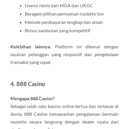
Lisensi resmi dari MGA dan UKGC
Beragam pilihan permainan roulette live
Metode pembayaran lengkap dan aman
Bonus sambutan yang kompetitif
Kelebihan lainnya
: Platform ini dikenal dengan
layanan pelanggan yang responsif dan pengelolaan
transaksi yang cepat.
4.
888 Casino
Mengapa 888 Casino?
Sebagai salah satu kasino online tertua dan terbesar di
dunia, 888 Casino menawarkan pengalaman bermain
roulette secara langsung dengan dealer nyata dari