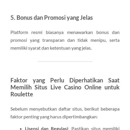
5. Bonus dan Promosi yang Jelas
Platform resmi biasanya menawarkan bonus dan
promosi yang transparan dan tidak menipu, serta
memiliki syarat dan ketentuan yang jelas.
Faktor yang Perlu Diperhatikan Saat
Memilih Situs Live Casino Online untuk
Roulette
Sebelum menyebutkan daftar situs, berikut beberapa
faktor penting yang harus dipertimbangkan:
Lisensi dan Regulasi
: Pastikan situs memiliki