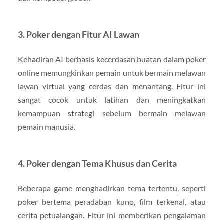
3. Poker dengan Fitur AI Lawan
Kehadiran AI berbasis kecerdasan buatan dalam poker
online memungkinkan pemain untuk bermain melawan
lawan virtual yang cerdas dan menantang. Fitur ini
sangat cocok untuk latihan dan meningkatkan
kemampuan strategi sebelum bermain melawan
pemain manusia.
4. Poker dengan Tema Khusus dan Cerita
Beberapa game menghadirkan tema tertentu, seperti
poker bertema peradaban kuno, film terkenal, atau
cerita petualangan. Fitur ini memberikan pengalaman