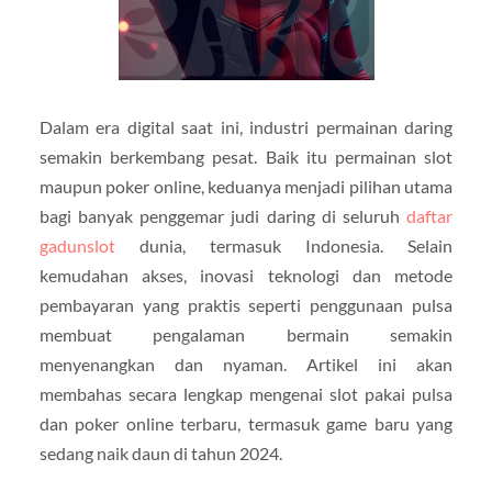
Dalam era digital saat ini, industri permainan daring
semakin berkembang pesat. Baik itu permainan slot
maupun poker online, keduanya menjadi pilihan utama
bagi banyak penggemar judi daring di seluruh
daftar
gadunslot
dunia, termasuk Indonesia. Selain
kemudahan akses, inovasi teknologi dan metode
pembayaran yang praktis seperti penggunaan pulsa
membuat pengalaman bermain semakin
menyenangkan dan nyaman. Artikel ini akan
membahas secara lengkap mengenai slot pakai pulsa
dan poker online terbaru, termasuk game baru yang
sedang naik daun di tahun 2024.