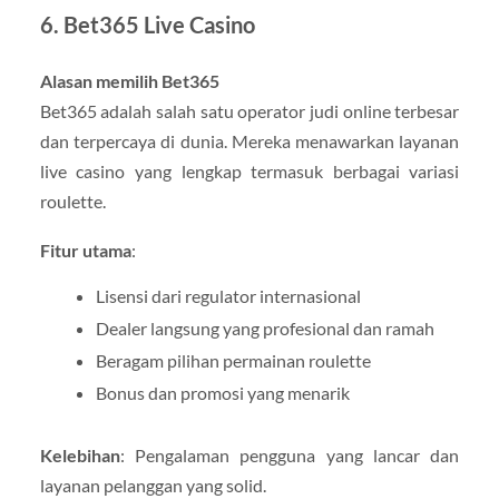
6.
Bet365 Live Casino
Alasan memilih Bet365
Bet365 adalah salah satu operator judi online terbesar
dan terpercaya di dunia. Mereka menawarkan layanan
live casino yang lengkap termasuk berbagai variasi
roulette.
Fitur utama
:
Lisensi dari regulator internasional
Dealer langsung yang profesional dan ramah
Beragam pilihan permainan roulette
Bonus dan promosi yang menarik
Kelebihan
: Pengalaman pengguna yang lancar dan
layanan pelanggan yang solid.