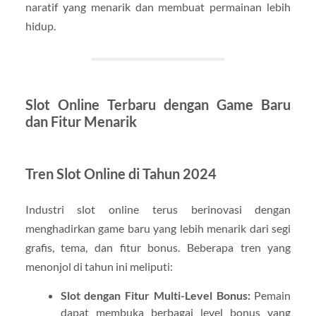
naratif yang menarik dan membuat permainan lebih
hidup.
Slot Online Terbaru dengan Game Baru
dan Fitur Menarik
Tren Slot Online di Tahun 2024
Industri slot online terus berinovasi dengan
menghadirkan game baru yang lebih menarik dari segi
grafis, tema, dan fitur bonus. Beberapa tren yang
menonjol di tahun ini meliputi:
Slot dengan Fitur Multi-Level Bonus:
Pemain
dapat membuka berbagai level bonus yang