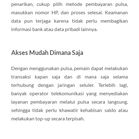
penarikan, cukup pilih metode pembayaran pulsa,
masukkan nomor HP, dan proses selesai. Keamanan
data pun terjaga karena tidak perlu membagikan
informasi bank atau data pribadi lainnya.
Akses Mudah Dimana Saja
Dengan menggunakan pulsa, pemain dapat melakukan
transaksi kapan saja dan di mana saja selama
terhubung dengan jaringan seluler. Terlebih lagi,
banyak operator telekomunikasi yang menyediakan
layanan pembayaran melalui pulsa secara langsung,
sehingga tidak perlu khawatir kehabisan saldo atau
melakukan top-up secara terpisah.