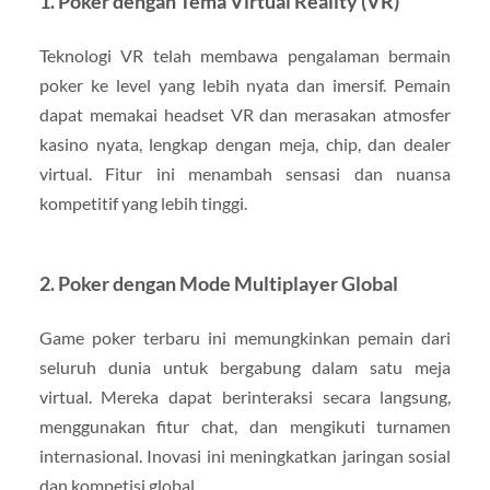
1. Poker dengan Tema Virtual Reality (VR)
Teknologi VR telah membawa pengalaman bermain
poker ke level yang lebih nyata dan imersif. Pemain
dapat memakai headset VR dan merasakan atmosfer
kasino nyata, lengkap dengan meja, chip, dan dealer
virtual. Fitur ini menambah sensasi dan nuansa
kompetitif yang lebih tinggi.
2. Poker dengan Mode Multiplayer Global
Game poker terbaru ini memungkinkan pemain dari
seluruh dunia untuk bergabung dalam satu meja
virtual. Mereka dapat berinteraksi secara langsung,
menggunakan fitur chat, dan mengikuti turnamen
internasional. Inovasi ini meningkatkan jaringan sosial
dan kompetisi global.